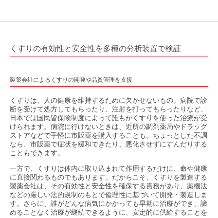
くすりの有効性と安全性を多種の分析装置で検証
製薬会社によるくすりの開発や品質管理を支援
くすりは、人の健康を維持するために欠かせないもの。病院で診
断を受けて処方してもらったり、注射を打ってもらったりなど、
日本では国民皆保険制度によって誰もがくすりを使った治療が受
けられます。病院に行けないときは、近所の調剤薬局やドラッグ
ストアなどで手軽に市販薬を購入することも。ちょっとした不調
なら、市販薬で症状を緩和できたり、悪化させずにすんだりする
こともできます。
一方で、くすりは体内に取り込まれて作用するだけに、命や健康
に直接関わるものでもあります。だからこそ、くすりを製造する
製薬会社は、その有効性と安全性を確保する責務があり、薬機法
などの厳しい法的規制のもとで倫理性に基づいて開発・製造しま
す。さらに、誰がどんな病気にかかっても早期に治療ができ、諦
めることなく治療が継続できるように、安定的に供給することを