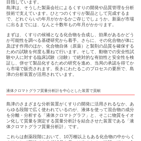
目指しています。
島津は、そうした製薬会社によるくすりの開発や品質管理を分析
技術で支えています。ひとつのくすりが製品として完成するま
で、どれぐらいの年月がかかるかご存じでしょうか。新薬が市場
に出るまでには、なんと十数年もの年月がかかります。
まずは、くすりの候補となる化合物を合成し、効果があるかどう
か可能性を調べる基礎研究から着手。さらに、その化合物が体に
及ぼす作用のほか、化合物自体（原薬）と製剤の品質を確保する
ための試験を何度も重ねて行います。そして、動物での安全性試
験や人に対する臨床試験（治験）で絶対的な有効性と安全性を検
証し、併せて製品化するための研究を進め、当局の承認を得てか
ら市場で販売されます。長きにわたるこのプロセスの要所で、島
津の分析装置が活用されています。
液体クロマトグラフ質量分析計を中心とした装置で貢献
島津のさまざまな分析装置がくすりの開発に活用されるなか、あ
らゆる段階で広く使われているのが、液体を使って混合物の成分
を分離・分析する「液体クロマトグラフ」と、そこに物質をイオ
ン化して質量を測定する質量分析計を結合させた装置である「液
体クロマトグラフ質量分析計」です。
これらは創薬段階において、10万種以上もある化合物の中からく