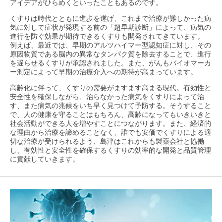
アイデアがひらめくといったこともあるのです。
くすりは時代とともに進歩を遂げ、これまで治療が難しかった病
気に対して症状が発現する前の「超早期診断」によって、病気の
進行を防ぐ効果が期待できるくすりも開発されてきています。
例えば、最近では、早期のアルツハイマー型認知症に対し、その
原因物質である脳内の異常なタンパク質を除去することで、進行
を遅らせるくすりが承認されました。また、がんもバイオマーカ
ー測定によって早期の治療介入への期待が高まっています。
高齢化に伴って、くすりの需要がますます高まる現代。有効性と
安全性を確保しながら、治らなかった病気をくすりによって治
す、また病気の兆候をいち早く見つけて予防する。そうすること
で、人の健康を守ることはもちろん、高齢になってもいきいきと
社会活動ができる人を増やすことにつながります。また、経済的
な理由から治療を諦めることなく、誰でも安価でくすりによる適
切な治療が受けられるよう、島津はこれからも製薬会社と協働
し、有効性と安全性を確保するくすりの効率的な開発と品質管理
に貢献していきます。