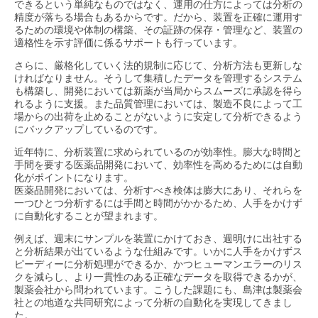
できるという単純なものではなく、運用の仕方によっては分析の
精度が落ちる場合もあるからです。だから、装置を正確に運用す
るための環境や体制の構築、その証跡の保存・管理など、装置の
適格性を示す評価に係るサポートも行っています。
さらに、厳格化していく法的規制に応じて、分析方法も更新しな
ければなりません。そうして集積したデータを管理するシステム
も構築し、開発においては新薬が当局からスムーズに承認を得ら
れるように支援。また品質管理においては、製造不良によって工
場からの出荷を止めることがないように安定して分析できるよう
にバックアップしているのです。
近年特に、分析装置に求められているのが効率性。膨大な時間と
手間を要する医薬品開発において、効率性を高めるためには自動
化がポイントになります。
医薬品開発においては、分析すべき検体は膨大にあり、それらを
一つひとつ分析するには手間と時間がかかるため、人手をかけず
に自動化することが望まれます。
例えば、週末にサンプルを装置にかけておき、週明けに出社する
と分析結果が出ているような仕組みです。いかに人手をかけずス
ピーディーに分析処理ができるか、かつヒューマンエラーのリス
クを減らし、より一貫性のある正確なデータを取得できるかが、
製薬会社から問われています。こうした課題にも、島津は製薬会
社との地道な共同研究によって分析の自動化を実現してきまし
た。