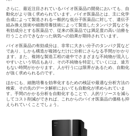
さらに、最近注目されているバイオ医薬品の開発においても、自
動化がより強く求められています。バイオ医薬品とは、主に化学
合成によって製造される一般的な低分子医薬品に対して、遺伝子
組み換え技術や細胞培養技術によって製造したタンパク質などを
有効成分とする医薬品で、従来の医薬品では満足度の高い治療を
行うことのできなかった病気への効果が期待されています。
バイオ医薬品の有効成分は、非常に大きい分子のタンパク質など
であり、しかも構造が複雑なだけに分析にさらなる手間がかかり
ます。また、複雑な製造工程の途中でさまざまな不純物が混入し
やすいという弱点もあり、その不純物を特定していくには、途方
もない時間がかかります。人が行うには限界があるため、自動化
が強く求められるのです。
ほかにも、細胞培養を効率化するための検証や最適な分析方法の
検索、その先のデータ解析においても自動化が求められていま
す。手間のかかる分析を自動化することで、人的リソースを減ら
してコスト削減ができれば、これからのバイオ医薬品の価格も抑
えられていくことでしょう。