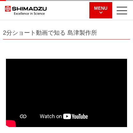
MENU
2分ショート動画で知る 島津製作所