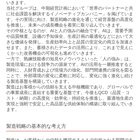
いきます。
当社グループは、中期経営計画において「世界のパートナーと共
に社会課題を解決するイノベーティブカンパニー」を掲げていま
す。その実現に向け、製造戦略の進化を通じて経営基盤の高度化
を推進し、未来への成長機会を着実に取り込んでいきます。
その中核となるのが、AIと人の強みの融合です。AIは、需要予測
や品質検査、設備の予知保全、生産計画の最適化などにおいて大
きな価値を発揮し、生産効率向上と品質の安定化の両立を加速さ
せます。また、蓄積されたデータの活用により、これまで見えに
くかった改善機会の可視化も進めていきます。
一方で、熟練技能者の知見やノウハウといった「人の強み」は、
製造現場における競争力の源泉です。AIの活用を一層推進すると
同時に、人財育成および現場力の強化、部門間連携の深化を図る
ことで、外部環境の変化に柔軟に対応し、変化に強く進化し続け
る製造基盤を構築していきます。
製造はお客様からの信頼を支える中核機能であり、グローバルで
の事業成長に直結する重要な基盤です。今後もQCD（品質・コ
スト・納期）の高度化・効率化・持続化を推進し、最適地生産の
実現と強靭で安定した高品質な供給体制の構築に取り組んでいき
ます。
製造戦略の基本的な考え方
製造は、お客様からの信頼を獲得するうえで中核となる部門であ