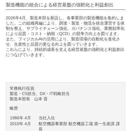
製造機能の統合による経営基盤の強靭化と利益創出
2026年4月、製造本部を新設し、各事業部の製造機能を集約しま
した。この組織再編により、調達・製造・物流を統合運営する体
制を整え、サプライチェーン強化、ガバナンス強化、業務効率化
により品質・コスト・納期（QCD）の競争力向上を図ります。
また、フィジカルAIの活用により、製造現場の自動化を進化さ
せ、生産性と品質の更なる向上を図っていきます。
これらにより、持続的成長を支える経営基盤の強靭化と利益創出
につなげていきます。
常務執行役員
製造・CS担当、DX・IT戦略担当
製造本部長 山本 晋
略歴
1986年 4月
当社入社
2010年 4月
航空機器事業部 航空機器工場 第一生産課 課
長