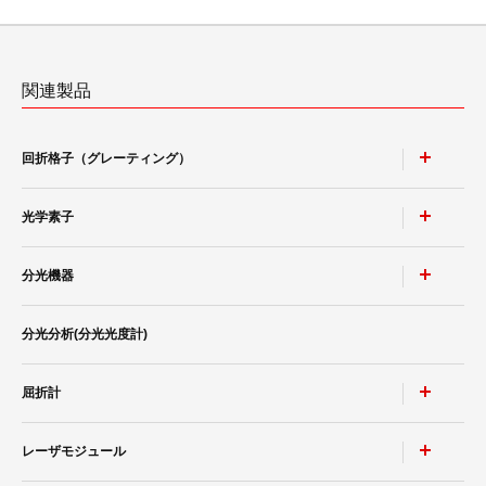
関連製品
回折格子（グレーティング）
光学素子
ポリクロメータ用凹面回折格子
モノクロメータ用凹面回折格子
分光機器
非球面鏡
トロイダル回折格子
高耐性レーザミラー & レーザウィンドウ
分光分析(分光光度計)
レーザースペクトラムアナライザ SPG-V500
等間隔直線溝 小形凹面回折格子
ポルカドットビームスプリッタ
小形分光器スペクトロメイト SPG-120シリーズ
平面ブレーズド ホログラフィック 回折格子
屈折計
分光分析(分光光度計)
®
低迷光回折格子［ローレライ
］
レーザモジュール
カルニュー精密分光計
分光ソリューション
レーザ用回折格子 LAシリーズ