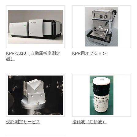
KPR-3010（自動屈折率測定
KPR用オプション
器）
受託測定サービス
接触液（屈折液）