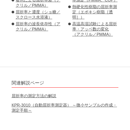
着色による屈折率差（ア
率測定（PMMA、COP）
クリル／PMMA）
熱硬化性樹脂の屈折率測
屈折率と濃度（ショ糖／
定（エポキシ樹脂［透
スクロース水溶液）
明］）
屈折率の波長依存性（ア
高温高湿試験による屈折
クリル／PMMA）
率・アッベ数の変化
（アクリル／PMMA）
関連解説ページ
屈折率の測定方法の解説
KPR-3010（自動屈折率測定器） ～微小サンプルの作成・
測定手順～