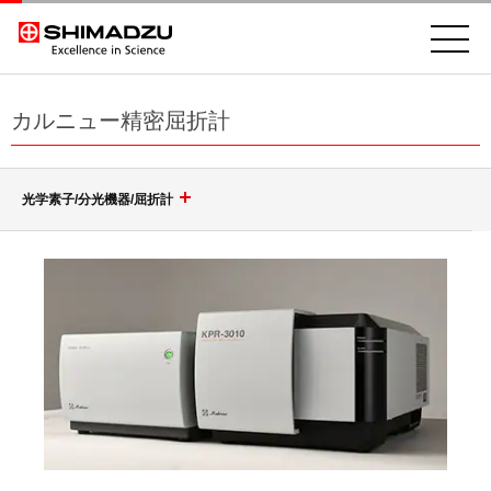
カルニュー精密屈折計
光学素子/分光機器/屈折計
回折格子（グレーティング）
光学素子
ポリクロメータ用凹面回折格子
モノクロメータ用凹面回折格子
分光機器
非球面鏡
トロイダル回折格子
高耐性レーザミラー & レーザウィンドウ
分光分析(分光光度計)
等間隔直線溝 小形凹面回折格子
レーザースペクトラムアナライザ SPG-V500
ポルカドットビームスプリッタ