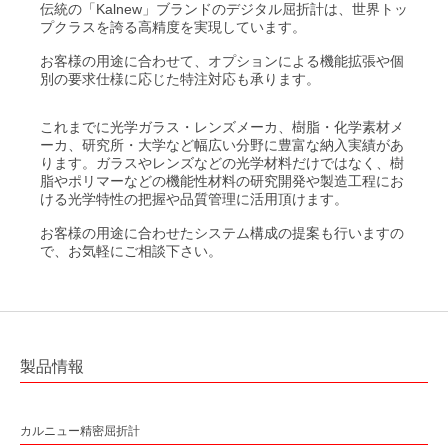
平面ブレーズド ホログラフィック 回折格子
伝統の「Kalnew」ブランドのデジタル屈折計は、世界トッ
小形分光器スペクトロメイト SPG-120シリーズ
屈折計
プクラスを誇る高精度を実現しています。
®
低迷光回折格子［ローレライ
］
分光分析(分光光度計)
お客様の用途に合わせて、オプションによる機能拡張や個
別の要求仕様に応じた特注対応も承ります。
レーザモジュール
レーザ用回折格子 LAシリーズ
分光ソリューション
カルニュー精密分光計
近赤外Ｓ偏光高効率回折格子
これまでに光学ガラス・レンズメーカ、樹脂・化学素材メ
カルニュー精密屈折計
解説
ーカ、研究所・大学など幅広い分野に豊富な納入実績があ
青色ダイレクトダイオードレーザ BLUE IMPACT&trade; 20Wタイプ
光伝送機器モジュール用回折格子
ります。ガラスやレンズなどの光学材料だけではなく、樹
脂やポリマーなどの機能性材料の研究開発や製造工程にお
高分解能分光器用回折格子（溝本数3000本/mm以上）
ける光学特性の把握や品質管理に活用頂けます。
透過型回折格子
お客様の用途に合わせたシステム構成の提案も行いますの
で、お気軽にご相談下さい。
ラミナー型レプリカ回折格子（真空紫外・軟X線領域用）
ラミナー型回折格子（真空紫外・軟X線領域用）
精密格子板
製品情報
参考文献一覧
カルニュー精密屈折計