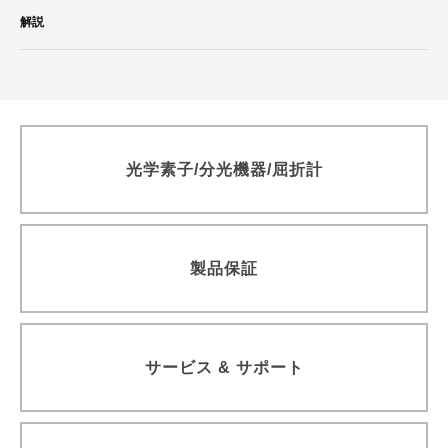
カルニュー精密屈折計
解説
近赤外Ｓ偏光高効率回折格子
青色ダイレクトダイオードレーザ BLUE IMPACT&trade; 20Wタ
イプ
光伝送機器モジュール用回折格子
高分解能分光器用回折格子（溝本数3000本/mm以上）
透過型回折格子
光学素子/分光機器/屈折計
ラミナー型レプリカ回折格子（真空紫外・軟X線領域用）
ラミナー型回折格子（真空紫外・軟X線領域用）
精密格子板
製品保証
参考文献一覧
サービス & サポート