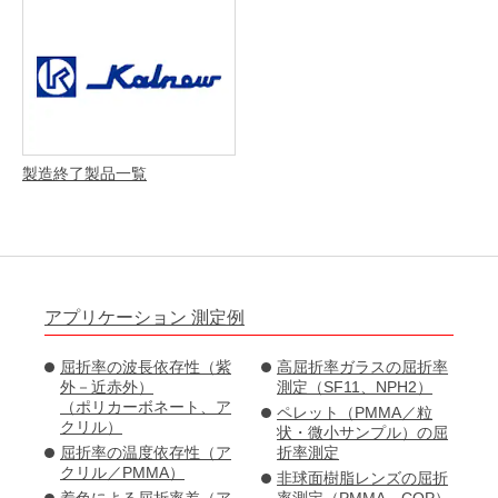
製造終了製品一覧
アプリケーション 測定例
屈折率の波長依存性（紫
高屈折率ガラスの屈折率
外－近赤外）
測定（SF11、NPH2）
（ポリカーボネート、ア
ペレット（PMMA／粒
クリル）
状・微小サンプル）の屈
屈折率の温度依存性（ア
折率測定
クリル／PMMA）
非球面樹脂レンズの屈折