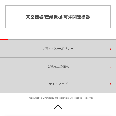
電子機器関連 / 小型モータASSY用動釣合試験機
真空機器/産業機械/海洋関連機器
電子機器関連 / ハードディスク・ポリゴンミラーASSY用動釣合
試験機
電子機器関連 / 精密薄型ロータ・DVDモータ用動釣合試験機
電子機器関連 / クロスフローファン用動釣合試験機
プライバシーポリシー
電子機器関連 / DVD・薄型ロータ用動釣合試験機
自動釣合修正機 / 発電機モータ用動釣合試験機
ご利用上の注意
自動釣合修正機 / EV・HEVモータ用動釣合試験機
自動釣合修正機 / 小形モータ用2station 自動釣合修正機
サイトマップ
横型ソフト２面測定自動バランサ
横形ソフト2面測定 短納期モデル
自動釣合修正機 / 自動車スタータモータ用自動釣合修正機