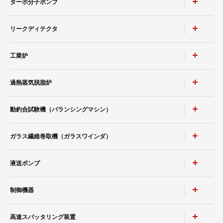
ターボ分子ポンプ
リークディテクタ
磁気軸受型ターボ分子ポンプ 電源一体型
磁気軸受型ターボ分子ポンプ 電源別置き型
工業炉
MSE-2600
複合軸受型ターボ分子ポンプ 電源一体型
MSE-2601
過熱蒸気脱脂炉
S-HIP炉 HHS
MSE-2602/2603
ホットプレス炉 VHP・PHP
動釣合試験機（バランシングマシン）
MSE-3400/3410
DSFシリーズ
横型真空加圧焼結急速冷却炉 PHSG
MSE-4400
ガラス繊維巻取機（ガラスワインダ）
横形ソフトタイプバランサ SGB/STB
真空加圧脱脂焼結炉 PHS
オプション部品一例
横形ソフトタイプバランサ SGF/STF
真空脱脂焼結炉 VHS
液送ポンプ
オプション部品一例
A型 / AS型 / DT型
横形ハードタイプバランサ HGB/HTB
真空脱脂炉 VHD
オプション
制御機器
SBJVタイプ
横形ハードタイプバランサ HGJ/HTJ
横形真空ろう付け炉 VHB
SDR型 / DRH型
SBJLV タイプ
縦形バランサ VG/VT
高速スパッタリング装置
ガス加圧冷却式真空焼入炉 PHG