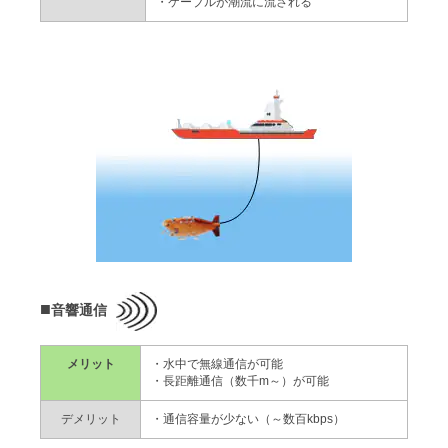
・ケーブルが潮流に流される
電子機器関連 / DVD・薄型ロータ用動釣合試験機
自動釣合修正機 / 発電機モータ用動釣合試験機
自動釣合修正機 / EV・HEVモータ用動釣合試験機
自動釣合修正機 / 小形モータ用2station 自動釣合修正機
横型ソフト２面測定自動バランサ
横形ソフト2面測定 短納期モデル
自動釣合修正機 / 自動車スタータモータ用自動釣合修正機
縦形ソフト1面測定 短納期モデル
■
音響通信
メリット
・水中で無線通信が可能
・長距離通信（数千m～）が可能
デメリット
・通信容量が少ない（～数百kbps）