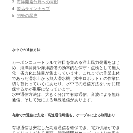
3.
海洋開発分野への貢献
S-HIP炉 HHS
MSE-2602/2603
4.
製品ラインナップ
ホットプレス炉 VHP・PHP
5.
開発の歴史
MSE-3400/3410
動釣合試験機（バランシングマシン）
DSFシリーズ
横型真空加圧焼結急速冷却炉 PHSG
MSE-4400
ガラス繊維巻取機（ガラスワインダ）
真空加圧脱脂焼結炉 PHS
オプション部品一例
横形ソフトタイプバランサ SGB/STB
真空脱脂焼結炉 VHS
オプション部品一例
横形ソフトタイプバランサ SGF/STF
水中での通信方法
液送ポンプ
A型 / AS型 / DT型
真空脱脂炉 VHD
横形ハードタイプバランサ HGB/HTB
カーボンニュートラルで注目を集める洋上風力発電をはじ
オプション
め、海洋開発や海洋設備の効率的な保守・点検として無人
制御機器
横形真空ろう付け炉 VHB
横形ハードタイプバランサ HGJ/HTJ
SBJVタイプ
化・省力化に注目が集まっています。これまでの作業主体
SDR型 / DRH型
であった潜水士から無人潜水機（水中ロボット）の作業に
ガス加圧冷却式真空焼入炉 PHG
縦形バランサ VG/VT
SBJLV タイプ
切り替わっていくにあたり、水中での通信方法をいかに確
高速スパッタリング装置
オプション
保するかが重要になっています。
汎用マルチターンアクチュエータ EM series
小型真空脱脂焼結炉 VHS-CUBE
縦形バランサVG2/VT2
SBJL タイプ
水中通信方法は、大きく分けて有線通信、音波による無線
通信、そして光による無線通信があります。
汎用ダイナミックアクチュエータ EF series PAK type
真空加圧焼成炉 VESTA
真空機器
DBM-TⅡ形計測装置
SBJ-LL タイプ
高速スパッタリング装置
たて形真空加圧焼結急速冷却炉 PVSG
DBM-G形計測装置
有線での通信は安定・高速通信可能も、ケーブルによる制限あり
SK/SKJ タイプ
水中光無線通信装置
高周波マグネトロン3層スパッタリング装置
研究用真空焼結炉 VHL・PHL
バランス工房
SKJV タイプ
有線通信は安定した高速通信を確保でき、電力供給ができ