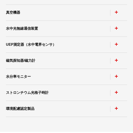
汎用マルチターンアクチュエータ EM series
オプション
SBJL タイプ
縦形バランサVG2/VT2
小型真空脱脂焼結炉 VHS-CUBE
汎用ダイナミックアクチュエータ EF series PAK type
真空機器
高速スパッタリング装置
SBJ-LL タイプ
DBM-TⅡ形計測装置
真空加圧焼成炉 VESTA
SK/SKJ タイプ
水中光無線通信装置
DBM-G形計測装置
たて形真空加圧焼結急速冷却炉 PVSG
高周波マグネトロン3層スパッタリング装置
SKJV タイプ
バランス工房
研究用真空焼結炉 VHL・PHL
ロードロック式スパッタリング装置
UEP測定器（水中電界センサ）
MC100
SX(SD) シリーズ
アップグレード
小型ホットプレス炉 VHP・PHP
卓上型全自動制御真空蒸着装置
MC500
磁気探知器/磁力計
SK シリーズ
自動車関連 / クランクシャフト用動釣合試験機
冷却水密閉循環装置
CF100
真空蒸着装置E-250A形
SBEL-LL(SBJ-FL) シリーズ
自動車関連 / エアコンファンASSY用動釣合試験機
カスケード制御（タイトボックス内温度制御）
CF110
高真空排気セット EHVシリーズ EHV-B300
水分率モニター
磁気探知器 MB100/MB101/MB101D/MB120/MB112H
A-SC シリーズ
自動車関連 / ターボファンASSY用動釣合試験機
ツイン仕様
真空ポンプのサービス網
汎用磁気センサ MB150・MB150S
ストロンチウム光格子時計
自動車関連 / ファン・プーリー用動釣合試験機
MMSシリーズ
地磁気測定・磁気測定用三軸磁力計 MB162
自動車関連 / フライホイール・クラッチ用動釣合試験機
環境配慮認定製品
AetherClock OC020
電子機器関連 / スピンドル・アッセンブリーロータ用動釣合試験
機
エコプロダクツPlus
電子機器関連 / 中型重量ファン用動釣合試験機