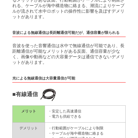
るメリットがある反面、行動範囲がケーブルにより制限さ
ロードロック式スパッタリング装置
小型ホットプレス炉 VHP・PHP
アップグレード
UEP測定器（水中電界センサ）
SX(SD) シリーズ
れる、ケーブルが海中構造物に絡まる、潮流によりケーブ
MC100
ルが流されて水中ロボットの操作性に影響を及ぼすデメリ
卓上型全自動制御真空蒸着装置
冷却水密閉循環装置
自動車関連 / クランクシャフト用動釣合試験機
SK シリーズ
ットがあります。
MC500
磁気探知器/磁力計
真空蒸着装置E-250A形
カスケード制御（タイトボックス内温度制御）
CF100
自動車関連 / エアコンファンASSY用動釣合試験機
SBEL-LL(SBJ-FL) シリーズ
音波による無線通信は長距離通信可能だが、通信容量が限られる
高真空排気セット EHVシリーズ EHV-B300
ツイン仕様
CF110
自動車関連 / ターボファンASSY用動釣合試験機
A-SC シリーズ
水分率モニター
磁気探知器 MB100/MB101/MB101D/MB120/MB112H
音波を使った音響通信は水中で無線通信が可能であり、長
真空ポンプのサービス網
自動車関連 / ファン・プーリー用動釣合試験機
距離通信が可能なメリットがある反面、通信容量が少な
汎用磁気センサ MB150・MB150S
く、画像や動画などの大容量データは通信できないデメリ
ストロンチウム光格子時計
自動車関連 / フライホイール・クラッチ用動釣合試験機
MMSシリーズ
ットがあります。
地磁気測定・磁気測定用三軸磁力計 MB162
電子機器関連 / スピンドル・アッセンブリーロータ用動釣合試験機
環境配慮認定製品
光による無線通信は大容量通信が可能
AetherClock OC020
電子機器関連 / 中型重量ファン用動釣合試験機
■有線通信
電子機器関連 / 小型モータASSY用動釣合試験機
エコプロダクツPlus
電子機器関連 / ハードディスク・ポリゴンミラーASSY用動釣合試験機
メリット
・安定した高速通信
・電力も供給できる
電子機器関連 / 精密薄型ロータ・DVDモータ用動釣合試験機
デメリット
・行動範囲がケーブルにより制限
電子機器関連 / クロスフローファン用動釣合試験機
・ケーブルが海中構造物に絡まる