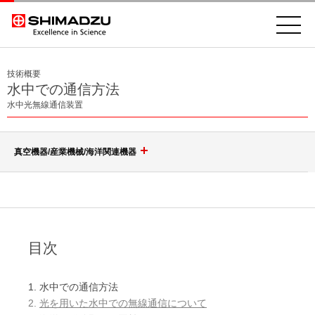
技術概要
水中での通信方法
水中光無線通信装置
真空機器/産業機械/海洋関連機器
ターボ分子ポンプ
リークディテクタ
磁気軸受型ターボ分子ポンプ 電源一体型
目次
磁気軸受型ターボ分子ポンプ 電源別置き型
工業炉
MSE-2600
1. 水中での通信方法
複合軸受型ターボ分子ポンプ 電源一体型
2.
光を用いた水中での無線通信について
MSE-2601
過熱蒸気脱脂炉