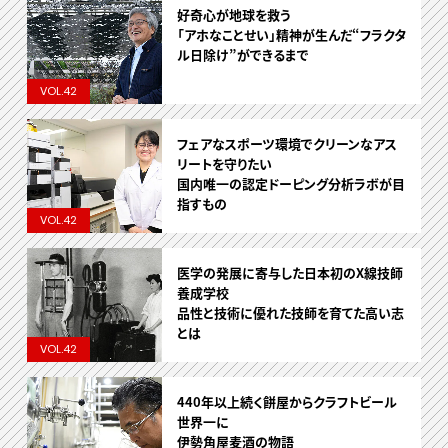
好奇心が地球を救う
「アホなことせい」精神が生んだ“フラクタ
ル日除け”ができるまで
VOL.42
フェアなスポーツ環境でクリーンなアス
リートを守りたい
国内唯一の認定ドーピング分析ラボが目
指すもの
VOL.42
医学の発展に寄与した日本初のX線技師
養成学校
品性と技術に優れた技師を育てた高い志
とは
VOL.42
440年以上続く餅屋からクラフトビール
世界一に
伊勢角屋麦酒の物語