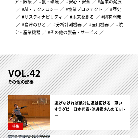
ア・医療
食・環境
安心・安全
産業の発展
AI・テクノロジー
協業プロジェクト
歴史
サスティナビリティ
未来を創る
研究開発
島津のひと
分析計測機器
医用機器
航
空・産業機器
その他の製品・サービス
VOL.42
その他の記事
逃げなければ絶対に道は拓ける 車い
すラグビー日本代表・池透暢さんのモット
ー
特集