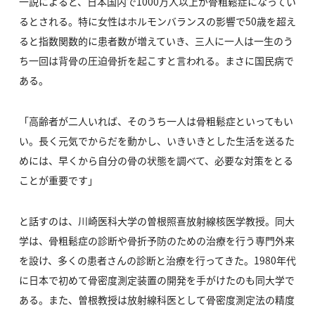
一説によると、日本国内で1000万人以上が骨粗鬆症になってい
るとされる。特に女性はホルモンバランスの影響で50歳を超え
ると指数関数的に患者数が増えていき、三人に一人は一生のう
ち一回は背骨の圧迫骨折を起こすと言われる。まさに国民病で
ある。
「高齢者が二人いれば、そのうち一人は骨粗鬆症といってもい
い。長く元気でからだを動かし、いきいきとした生活を送るた
めには、早くから自分の骨の状態を調べて、必要な対策をとる
ことが重要です」
と話すのは、川崎医科大学の曽根照喜放射線核医学教授。同大
学は、骨粗鬆症の診断や骨折予防のための治療を行う専門外来
を設け、多くの患者さんの診断と治療を行ってきた。1980年代
に日本で初めて骨密度測定装置の開発を手がけたのも同大学で
ある。また、曽根教授は放射線科医として骨密度測定法の精度