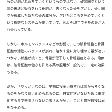
ものが剥がれ落ちていくというものではない。破骨細胞という
骨の破壊と吸収を行う細胞が、古くなった骨を溶かし、骨芽細
胞が形成した新たな骨の成分が、溶けたところを埋めていくと
いう複雑なシステムが働いていて、およそ10年で全身の骨が入
れ替わっている。
しかし、ホルモンバランスなどの影響で、この破骨細胞と骨芽
細胞の活動のバランスが崩れ、溶かす量に対し埋める量が追い
つかない状態が続くと、骨量が低下して骨粗鬆症となる。治療
は、破骨細胞の働きを抑える薬の服用が一般的で、一定の効果
もある。
だが、「やっかいなのは、早期に投薬治療すれば骨がもろくな
るのをかなり食い止められるのに、自覚症状がないために重症
化するまで来院されない患者さんが多い」ことと曽根教授は眉
をひそめる。