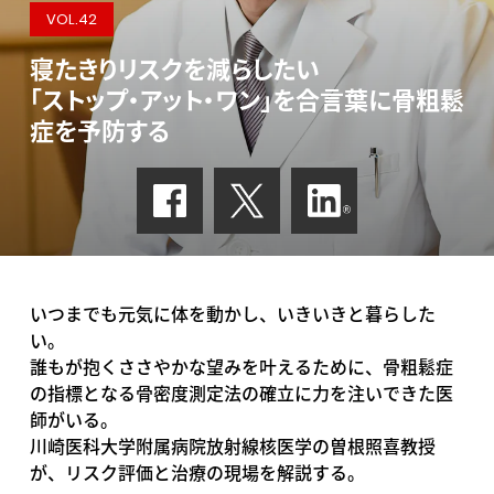
VOL.42
寝たきりリスクを減らしたい
「ストップ・アット・ワン」を合言葉に骨粗鬆
症を予防する
いつまでも元気に体を動かし、いきいきと暮らした
い。
誰もが抱くささやかな望みを叶えるために、骨粗鬆症
の指標となる骨密度測定法の確立に力を注いできた医
師がいる。
川崎医科大学附属病院放射線核医学の曽根照喜教授
が、リスク評価と治療の現場を解説する。