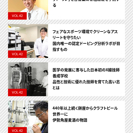
る
VOL.42
フェアなスポーツ環境でクリーンなアス
リートを守りたい
国内唯一の認定ドーピング分析ラボが目
指すもの
VOL.42
医学の発展に寄与した日本初のX線技師
養成学校
品性と技術に優れた技師を育てた高い志
とは
VOL.42
440年以上続く餅屋からクラフトビール
世界一に
伊勢角屋麦酒の物語
VOL.42