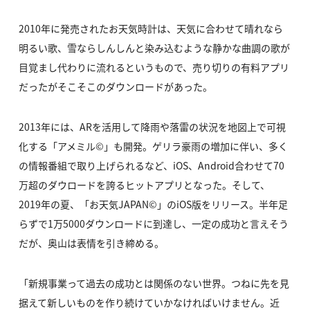
2010年に発売されたお天気時計は、天気に合わせて晴れなら
明るい歌、雪ならしんしんと染み込むような静かな曲調の歌が
目覚まし代わりに流れるというもので、売り切りの有料アプリ
だったがそこそこのダウンロードがあった。
2013年には、ARを活用して降雨や落雷の状況を地図上で可視
化する「アメミル©」も開発。ゲリラ豪雨の増加に伴い、多く
の情報番組で取り上げられるなど、iOS、Android合わせて70
万超のダウロードを誇るヒットアプリとなった。そして、
2019年の夏、「お天気JAPAN©」のiOS版をリリース。半年足
らずで1万5000ダウンロードに到達し、一定の成功と言えそう
だが、奥山は表情を引き締める。
「新規事業って過去の成功とは関係のない世界。つねに先を見
据えて新しいものを作り続けていかなければいけません。近