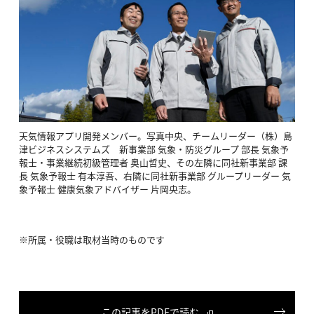
天気情報アプリ開発メンバー。写真中央、チームリーダー（株）島
津ビジネスシステムズ 新事業部 気象・防災グループ 部長 気象予
報士・事業継続初級管理者 奥山哲史、その左隣に同社新事業部 課
長 気象予報士 有本淳吾、右隣に同社新事業部 グループリーダー 気
象予報士 健康気象アドバイザー 片岡央志。
※所属・役職は取材当時のものです
この記事をPDFで読む