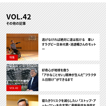
VOL.42
その他の記事
逃げなければ絶対に道は拓ける 車い
すラグビー日本代表・池透暢さんのモット
ー
特集
好奇心が地球を救う
「アホなことせい」精神が生んだ“フラクタ
ル日除け”ができるまで
VOL.42
寝たきりリスクを減らしたい 「ストップ・ア
ット・ワン」を合言葉に骨粗鬆症を予防す