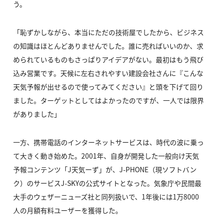
う。
「恥ずかしながら、本当にただの技術屋でしたから、ビジネス
の知識はほとんどありませんでした。誰に売ればいいのか、求
められているものもさっぱりアイデアがない。最初はもう飛び
込み営業です。天候に左右されやすい建設会社さんに『こんな
天気予報が出せるので使ってみてください』と頭を下げて回り
ました。ターゲットとしてはよかったのですが、一人では限界
がありました」
一方、携帯電話のインターネットサービスは、時代の波に乗っ
て大きく動き始めた。2001年、自身が開発した一般向け天気
予報コンテンツ「J天気ーず」が、J-PHONE（現ソフトバン
ク）のサービスJ-SKYの公式サイトとなった。気象庁や民間最
大手のウェザーニューズ社と同列扱いで、1年後には1万8000
人の月額有料ユーザーを獲得した。