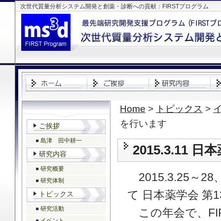
次世代質量分析システム開発と創薬・診断への貢献：FIRSTプログラム
Home
>
トピックス
>
を行います
ご挨拶
島津 田中耕一
2015.3.11
研究内容
研究概要
2015.3.25
研究体制
て 日本薬学会 第
トピックス
研究活動
この年会で、FIR
イベント