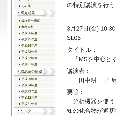
の特別講演を行う
その他
研究成果
最終報告関連
参考資料
3月27日(金) 10
平成26年度
SL06
平成25年度
平成24年度
タイトル：
平成23年度
「MSを中心とす
平成22年度
平成21年度
講演者：
助成金の使途
田中耕一 ／ 島
平成25年度
平成24年度
要旨：
平成23年度
平成22年度
分析機器を使う目
平成21年度
知の化合物が適切
リンク