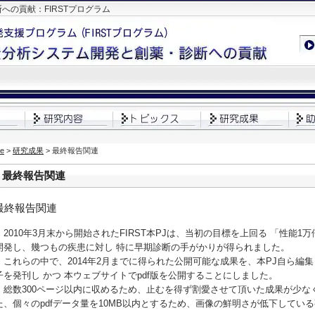
の貢献：FIRSTプログラム
e
>
研究成果
> 最終報告関連
最終報告関連
最終報告関連
2010年3月末から開始されたFIRST本PJは、当初の目標を上回る 「性能
開発し、幾つもの疾患に対し 特に早期診断の手がかりが得られました。
これらの中で、2014年2月までに得られた公開可能な成果を、本PJ自ら編
子を発刊し かつ 本ウェブサイトでpdf版を公開することにしました。
総数300ページ以内に収めるため、止むを得ず割愛させて頂いた成果が少な
た、個々のpdfデータ量を10MB以内とするため、画像の鮮明さが低下してい