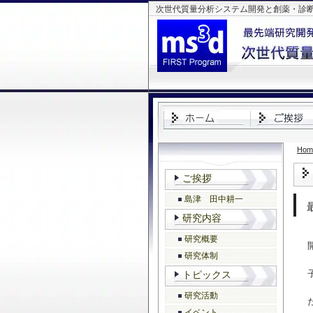
次世代質量分析システム開発と創薬・診断へ
Hom
ご挨拶
島津 田中耕一
研究内容
研究概要
研究体制
トピックス
研究活動
イベント