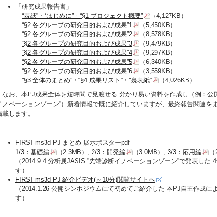
「研究成果報告書」
“表紙”・“はじめに”・“§1 プロジェクト概要”
（4,127KB）
“§2 各グループの研究目的および成果”1
（5,450KB）
“§2 各グループの研究目的および成果”2
（8,578KB）
“§2 各グループの研究目的および成果”3
（9,479KB）
“§2 各グループの研究目的および成果”4
（9,297KB）
“§2 各グループの研究目的および成果”5
（6,340KB）
“§2 各グループの研究目的および成果”6
（3,559KB）
“§3 全体のまとめ”・“§4 成果リスト”・“裏表紙”
（4,026KB）
なお、本PJ成果全体を短時間で見渡せる 分かり易い資料を作成し（例：公
イノベーションゾーン”）新着情報で既に紹介していますが、最終報告関連をま
掲載します。
FIRST-ms3d PJ まとめ 展示ポスターpdf
1/3：基礎編
（2.3MB）,
2/3：開発編
（3.0MB）,
3/3：応用編
（2
（2014.9.4 分析展JASIS ”先端診断イノベーションゾーン”で発表し
す）
FIRST-ms3d PJ 紹介ビデオ(～10分)閲覧サイトへ
（2014.1.26 公開シンポジウムにて初めてご紹介した 本PJ自主作成
す）