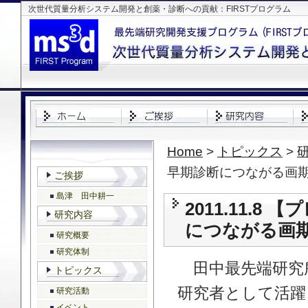
次世代質量分析システム開発と創薬・診断への貢献：FIRSTプログラム
Home
>
トピックス
>
早期診断につながる画
ご挨拶
島津 田中耕一
2011.11.
研究内容
につながる画
研究概要
研究体制
田中最先端研究
トピックス
研究者として活躍して
研究活動
イベント