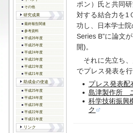
ポン）氏と共同研
その他
対する結合力を1
研究成果
最終報告関連
功し、日本学士院の専門誌”
参考資料
Series B”に論
平成26年度
平成25年度
開)。
平成24年度
それに先立ち、
平成23年度
平成22年度
でプレス発表を行
平成21年度
助成金の使途
プレス発表配
平成25年度
島津製作所 
平成24年度
科学技術振興
平成23年度
ク
平成22年度
平成21年度
リンク