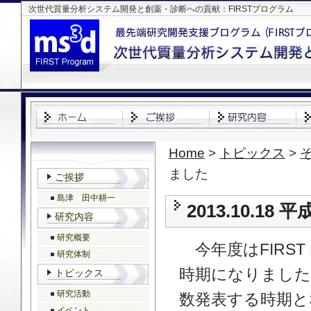
次世代質量分析システム開発と創薬・診断への貢献：FIRSTプログラム
Home
>
トピックス
>
ました
ご挨拶
島津 田中耕一
2013.10.
研究内容
研究概要
今年度はFIRS
研究体制
時期になりました
トピックス
研究活動
数発表する時期と
イベント