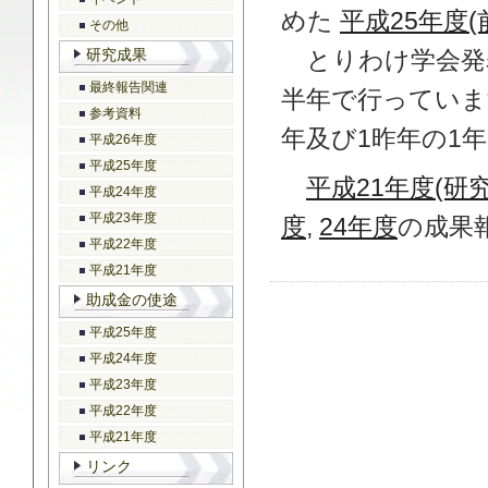
めた
平成25年度(
その他
研究成果
とりわけ学会発表
最終報告関連
半年で行っていま
参考資料
年及び1昨年の1
平成26年度
平成25年度
平成21年度(研究
平成24年度
平成23年度
度
,
24年度
の成果
平成22年度
平成21年度
助成金の使途
平成25年度
平成24年度
平成23年度
平成22年度
平成21年度
リンク