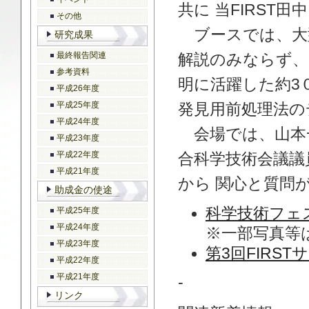
共に 当FIRST
その他
ブースでは、大型
研究成果
最終報告関連
解説のみならず、
参考資料
明に活躍した約3
平成26年度
平成25年度
発見用前処理法の
平成24年度
会場では、山本一
平成23年度
平成22年度
合科学技術会議議
平成21年度
から 関心と質問
助成金の使途
科学技術フェ
平成25年度
平成24年度
※一部写真等
平成23年度
第3回FIRS
平成22年度
平成21年度
-
リンク