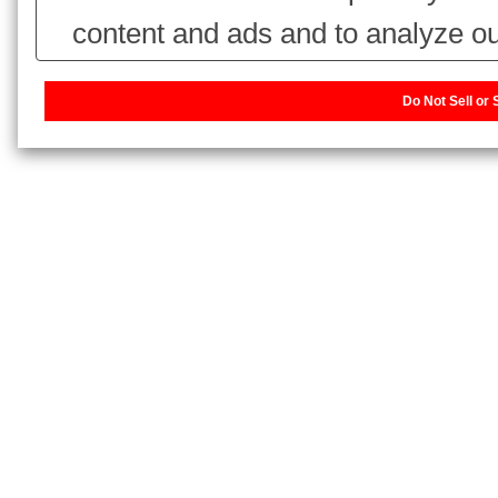
content and ads and to analyze ou
use of our website with our adv
Do Not Sell or
combine it with other information 
have collected from your use of thei
our sharing information about you w
or Share My Personal Information]
website