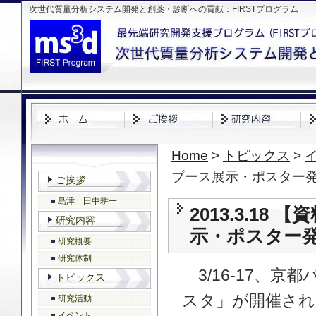
次世代質量分析システム開発と創薬・診断への貢献：FIRSTプログラム
Home
>
トピックス
>
ブース展示・ポスター
ご挨拶
島津 田中耕一
2013.3.1
研究内容
示・ポスター
研究概要
研究体制
3/16-17、
トピックス
スタ」が開催され
研究活動
イベント