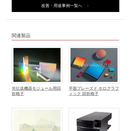
改善・用途事例一覧へ
＞
関連製品
光伝送機器モジュール用回
平面ブレーズド ホログラフ
折格子
ィック 回折格子