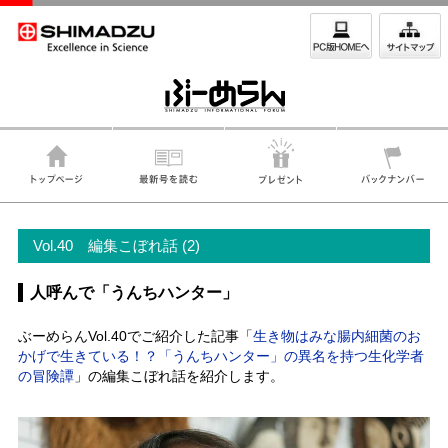
Vol.40 編集こぼれ話 (2)
人呼んで「うんちハンター」
ぶーめらんVol.40でご紹介した記事「
生き物はみな腸内細菌のお
かげで生きている！？「うんちハンター」の異名を持つ生化学者
の冒険譚
」の編集こぼれ話を紹介します。