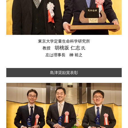
東京大学定量生命科学研究所
胡桃坂 仁志
教授
氏
左は理事長 榊󠄀 裕之
島津奨励賞表彰