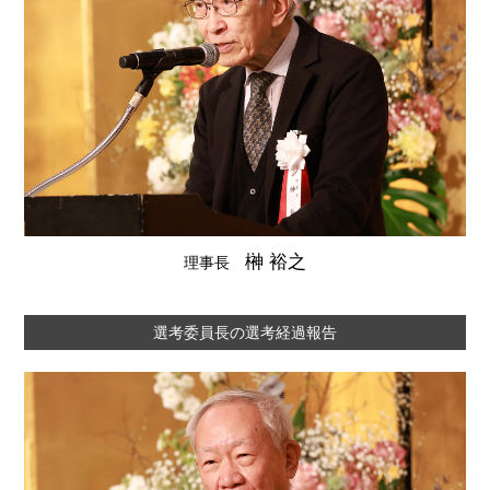
榊 裕之
理事長
選考委員長の選考経過報告