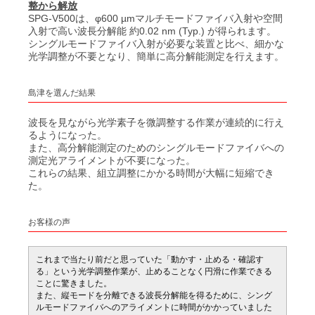
整から解放
SPG-V500は、φ600 µmマルチモードファイバ入射や空間
入射で高い波長分解能 約0.02 nm (Typ.) が得られます。
シングルモードファイバ入射が必要な装置と比べ、細かな
光学調整が不要となり、簡単に高分解能測定を行えます。
島津を選んだ結果
波長を見ながら光学素子を微調整する作業が連続的に行え
るようになった。
また、高分解能測定のためのシングルモードファイバへの
測定光アライメントが不要になった。
これらの結果、組立調整にかかる時間が大幅に短縮でき
た。
お客様の声
これまで当たり前だと思っていた「動かす・止める・確認す
る」という光学調整作業が、止めることなく円滑に作業できる
ことに驚きました。
また、縦モードを分離できる波長分解能を得るために、シング
ルモードファイバへのアライメントに時間がかかっていました