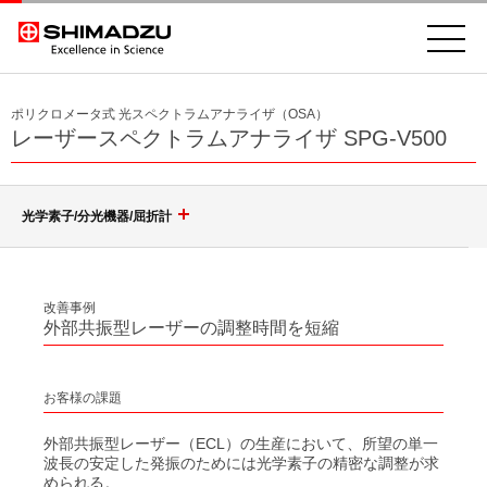
ポリクロメータ式 光スペクトラムアナライザ（OSA）
レーザースペクトラムアナライザ SPG-V500
光学素子/分光機器/屈折計
回折格子（グレーティング）
改善事例
外部共振型レーザーの調整時間を短縮
光学素子
ポリクロメータ用凹面回折格子
モノクロメータ用凹面回折格子
お客様の課題
分光機器
非球面鏡
トロイダル回折格子
外部共振型レーザー（ECL）の生産において、所望の単一
高耐性レーザミラー & レーザウィンドウ
波長の安定した発振のためには光学素子の精密な調整が求
分光分析(分光光度計)
等間隔直線溝 小形凹面回折格子
レーザースペクトラムアナライザ SPG-V500
められる。