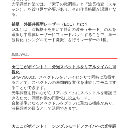
ポルカドットビームスプリッタ
光学調整作業では、『素子の微調整』と『波長検査（スキ
平面ブレーズド ホログラフィック 回折格子
小形分光器スペクトロメイト SPG-120シリーズ
ャン）』を繰り返す必要があり、その作業時間が課題とな
屈折計
る。
®
低迷光回折格子［ローレライ
］
分光分析(分光光度計)
補足 外部共振型レーザー（ECL）とは？
レーザモジュール
レーザ用回折格子 LAシリーズ
ECLとは、回折格子を用いて特定の波長（モード）のみを
分光ソリューション
カルニュー精密分光計
選択し半導体レーザーにフィードバックすることで、単一
近赤外Ｓ偏光高効率回折格子
波長化（シングルモード発振）を行うレーザーの1種。
カルニュー精密屈折計
解説
青色ダイレクトダイオードレーザ BLUE IMPACT&trade; 20Wタイプ
光伝送機器モジュール用回折格子
島津の強み
高分解能分光器用回折格子（溝本数3000本/mm以上）
★ここがポイント！ 分光スペクトルをリアルタイムに可
透過型回折格子
視化
SPG-V500は、スペクトルをアレイセンサで同時に取得す
ラミナー型レプリカ回折格子（真空紫外・軟X線領域用）
ることで、スペクトルの瞬間的な変化を連続してモニタす
ることができます。
ラミナー型回折格子（真空紫外・軟X線領域用）
光学調整を行いながらリアルタイムにスペクトルを確認で
きるため、調整作業の円滑化に役立ちます。
精密格子板
合格基準となるスペクトルをグラフに重ねる機能があり、
波長調整の目安として活用できます。
参考文献一覧
★ここがポイント！ シングルモードファイバへの光学調