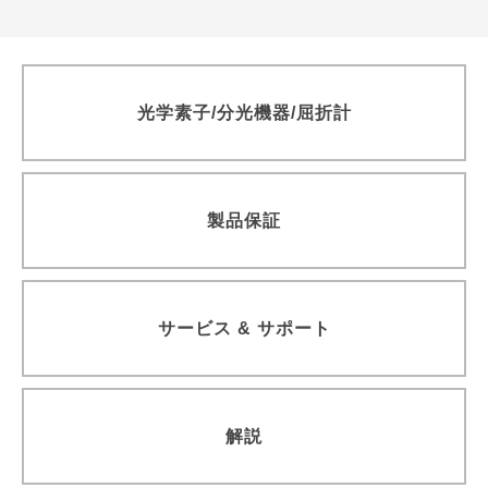
高分解能分光器用回折格子（溝本数3000本/mm以上）
透過型回折格子
光学素子/分光機器/屈折計
ラミナー型レプリカ回折格子（真空紫外・軟X線領域用）
ラミナー型回折格子（真空紫外・軟X線領域用）
精密格子板
製品保証
参考文献一覧
サービス & サポート
解説