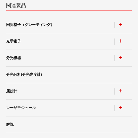
関連製品
回折格子（グレーティング）
光学素子
ポリクロメータ用凹面回折格子
モノクロメータ用凹面回折格子
分光機器
非球面鏡
トロイダル回折格子
高耐性レーザミラー & レーザウィンドウ
分光分析(分光光度計)
レーザースペクトラムアナライザ SPG-V500
等間隔直線溝 小形凹面回折格子
ポルカドットビームスプリッタ
小形分光器スペクトロメイト SPG-120シリーズ
平面ブレーズド ホログラフィック 回折格子
屈折計
分光分析(分光光度計)
®
低迷光回折格子［ローレライ
］
レーザモジュール
カルニュー精密分光計
分光ソリューション
レーザ用回折格子 LAシリーズ
カルニュー精密屈折計
解説
近赤外Ｓ偏光高効率回折格子
青色ダイレクトダイオードレーザ BLUE IMPACT&trade; 20Wタ
イプ
光伝送機器モジュール用回折格子