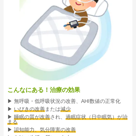
こんなにある！治療の効果
▶ 無呼吸・低呼吸状況の改善、AHI数値の正常化
▶
いびきの改善
または
減少
▶
睡眠の質が改善
され、
過眠症状（日中眠気）が治
まる
▶
認知能力、気分障害の改善