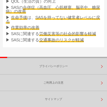
▶ QOL（生活の質）の向上
▶ SASの
合併症（高血圧、心筋梗塞、脳卒中、糖尿
病）の改善
▶
生命予後
は、
SASを持ってない健常者レベルに戻
る
▶
作業効率の改善
▶ SASに関連する
労働災害等の社会的影響を軽減
▶ SASに関連する
交通事故のリスクが軽減
プライバシーポリシー
ご利用上の注意
サイトマップ