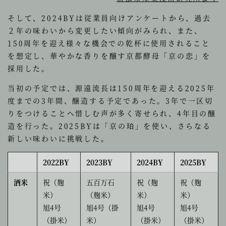
そして、2024BYは従業員向けアンケートから、過去
２年の味わいから変更したい傾向がみられ、また、
150周年を迎え様々な機会での乾杯に使用されること
を想定し、華やかな香りを醸す京都酵母「京の恋」を
採用した。
当初の予定では、源遠流長は150周年を迎える2025年
度までの3年間、醸造する予定であった。3年で一区切
りをつけることへ惜しむ声が多く寄せられ、4年目の醸
造を行った。2025BYは「京の珀」を使い、さらなる
新しい味わいに挑戦した。
2022BY
2023BY
2024BY
2025BY
酒米
祝（麹
五百万石
祝（麹
祝（麹
米）
（麹米）
米）
米）
旭4号
旭4号（掛
旭4号
旭4号
（掛米）
米）
（掛米）
（掛米）