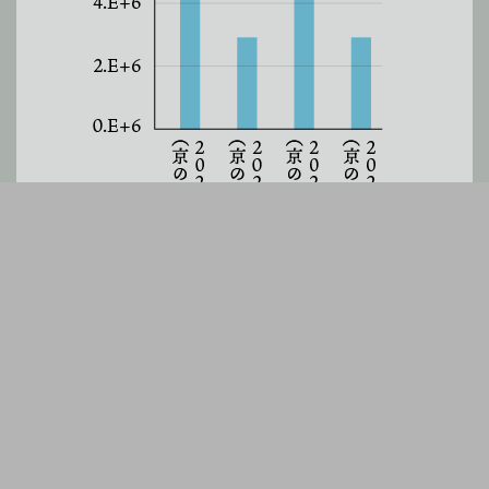
酢酸イソアミル：
バナナ様吟醸香