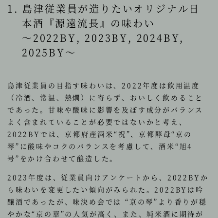
1. 島津従業員が造りたいオリジナル日
本酒『源遠流長』の味わい
～2022BY, 2023BY, 2024BY,
2025BY～
島津従業員の目指す味わいは、2022年度は飲用温度
（冷酒、常温、熱燗）に寄らず、おいしく飲めること
であった。甘味や酸味に影響を及ぼす成分がバランス
よく含まれていることが必要ではないかと考え、
2022BYでは、京都府産酒米“祝”、京都酵母“京の
琴”に酸味やコクのバランスを考慮して、酒米“旭4
号”をかけ合わせて醸造した。
2023年度は、従業員向けアンケートから、2022BYか
ら味わいを変更したい傾向がみられた。2022BYは吟
醸酒であったが、味決め会では “京の琴”より香りが穏
やかな“京の華”の人気が高く、また、純米酒に期待が