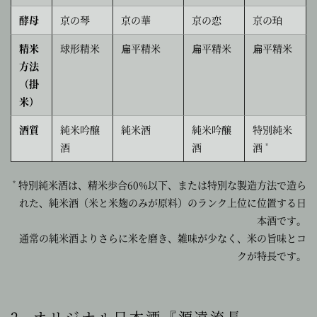
酵母
京の琴
京の華
京の恋
京の珀
精米
球形精米
扁平精米
扁平精米
扁平精米
方法
（掛
米）
酒質
純米吟醸
純米酒
純米吟醸
特別純米
酒
酒
酒
*
特別純米酒は、精米歩合60%以下、または特別な製造方法で造ら
*
れた、
純米酒（米と米麹のみが原料）のランク上位に位置する日
本酒です。
通常の純米酒よりさらに米を磨き、雑味が少なく、米の旨味とコ
クが特長です。