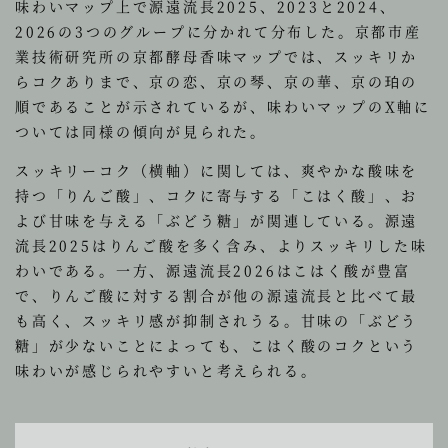
味わいマップ上で源遠流長2025、2023と2024、
2026の3つのグループに分かれて分布した。京都市産
業技術研究所の京都酵母香味マップでは、スッキリか
らコクありまで、京の恋、京の琴、京の華、京の珀の
順であることが示されているが、味わいマップのX軸に
ついては同様の傾向が見られた。
スッキリーコク（横軸）に関しては、爽やかな酸味を
持つ「りんご酸」、コクに寄与する「こはく酸」、お
よび甘味を与える「ぶどう糖」が関連している。源遠
流長2025はりんご酸を多く含み、よりスッキリした味
わいである。一方、源遠流長2026はこはく酸が豊富
で、りんご酸に対する割合が他の源遠流長と比べて最
も高く、スッキリ感が抑制されうる。甘味の「ぶどう
糖」が少ないことによっても、こはく酸のコクという
味わいが感じられやすいと考えられる。