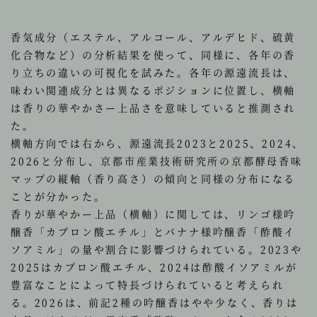
香気成分（エステル、アルコール、アルデヒド、硫黄
化合物など）の分析結果を使って、同様に、各年の香
り立ちの違いの可視化を試みた。各年の源遠流長は、
味わい関連成分とは異なるポジションに位置し、横軸
は香りの華やかさー上品さを意味していると推測され
た。
横軸方向では右から、源遠流長2023と2025、2024、
2026と分布し、京都市産業技術研究所の京都酵母香味
マップの縦軸（香り高さ）の傾向と同様の分布になる
ことが分かった。
香りが華やかー上品（横軸）に関しては、リンゴ様吟
醸香「カプロン酸エチル」とバナナ様吟醸香「酢酸イ
ソアミル」の量や割合に影響づけられている。2023や
2025はカプロン酸エチル、2024は酢酸イソアミルが
豊富なことによって特長づけられていると考えられ
る。2026は、前記2種の吟醸香はやや少なく、香りは