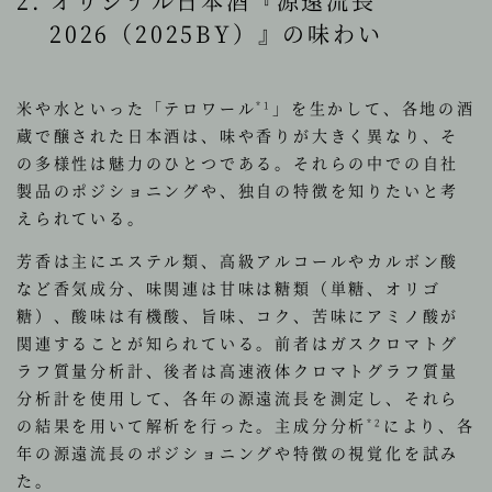
2. オリジナル日本酒『源遠流長
2026（2025BY）』の味わい
米や水といった「テロワール
」を生かして、各地の酒
*1
蔵で醸された日本酒は、味や香りが大きく異なり、そ
の多様性は魅力のひとつである。それらの中での自社
製品のポジショニングや、独自の特徴を知りたいと考
えられている。
芳香は主にエステル類、高級アルコールやカルボン酸
など香気成分、味関連は甘味は糖類（単糖、オリゴ
糖）、酸味は有機酸、旨味、コク、苦味にアミノ酸が
関連することが知られている。前者はガスクロマトグ
ラフ質量分析計、後者は高速液体クロマトグラフ質量
分析計を使用して、各年の源遠流長を測定し、それら
の結果を用いて解析を行った。主成分分析
により、各
*2
年の源遠流長のポジショニングや特徴の視覚化を試み
た。