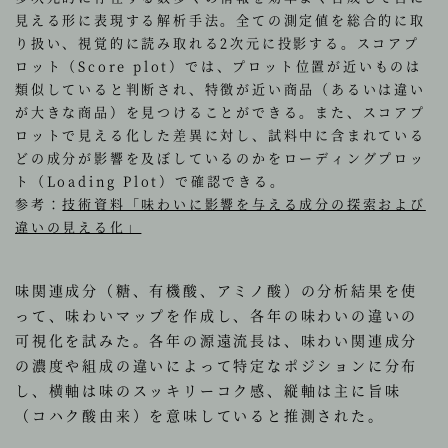
見える形に表現する解析手法。全ての測定値を総合的に取
り扱い、視覚的に読み取れる2次元に投影する。スコアプ
ロット（Score plot）では、プロット位置が近いものは
類似していると判断され、特徴が近い商品（あるいは違い
が大きな商品）を見つけることができる。また、スコアプ
ロットで見える化した差異に対し、試料中に含まれている
どの成分が影響を及ぼしているのかをローディングプロッ
ト（Loading Plot）で確認できる。
参考：
技術資料「味わいに影響を与える成分の探索および
違いの見える化」
味関連成分（糖、有機酸、アミノ酸）の分析結果を使
って、味わいマップを作成し、各年の味わいの違いの
可視化を試みた。各年の源遠流長は、味わい関連成分
の濃度や組成の違いによって特定なポジションに分布
し、横軸は味のスッキリーコク感、縦軸は主に旨味
（コハク酸由来）を意味していると推測された。