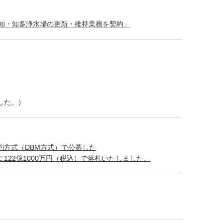
ズ愛知・知多浄水場の更新・維持業務を契約」
した。）
約方式（DBM方式）で公募した
122億1000万円（税込）で落札いたしました。