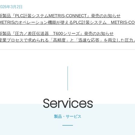
2026年3月2日
新製品『PLC計装システムMETRIS-CONNECT』発売のお知らせ
METRISのオペレーション機能が使えるPLC計装システム METRIS-C
新製品『圧力／差圧伝送器 T600シリーズ』発売のお知らせ
産業プロセスで求められる「高精度」と「迅速な応答」を両立した圧力／
Services
製品・サービス