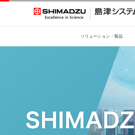
ソリューション・製品
総合計装システム
当社の流量計校正サービス
社長挨拶
社風と文化
会社概要
福利厚生
計測機器
JCSS
計算·換算ツール