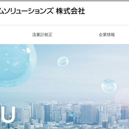
流量計校正
企業情報
とは
事業紹介
インタビュー
保守・メンテナンス
校正実施例
沿革
募集要項
よくあるご質問
拠点のご案内