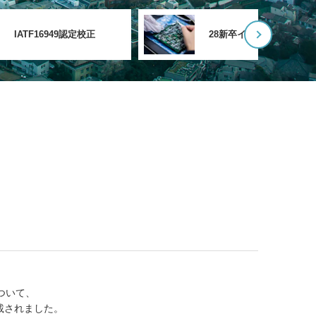
IATF16949認定校正
28新卒インターン
ついて、
載されました。