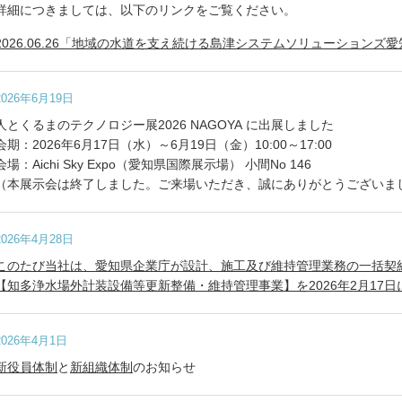
詳細につきましては、以下のリンクをご覧ください。
2026.06.26「地域の水道を支え続ける島津システムソリューション
2026年6月19日
人とくるまのテクノロジー展2026 NAGOYA に出展しました
会期：2026年6月17日（水）～6月19日（金）10:00～17:00
会場：Aichi Sky Expo（愛知県国際展示場） 小間No 146
（本展示会は終了しました。ご来場いただき、誠にありがとうございま
2026年4月28日
このたび当社は、愛知県企業庁が設計、施工及び維持管理業務の一括契
【知多浄水場外計装設備等更新整備・維持管理事業】を2026年2月17日に
2026年4月1日
新役員体制
と
新組織体制
のお知らせ