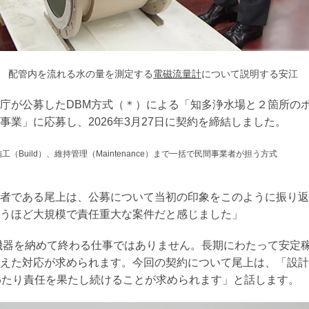
配管内を流れる水の量を測定する
電磁流量計
について説明する安江
庁が公募したDBM方式（＊）による「知多浄水場と２箇所の
事業」に応募し、2026年3月27日に契約を締結しました。
施工（Build）、維持管理（Maintenance）まで一括で民間事業者が担う方式
者である尾上は、公募について当初の印象をこのように振り返
うほど大規模で責任重大な案件だと感じました」
機器を納めて終わる仕事ではありません。長期にわたって安定
えた対応が求められます。今回の契約について尾上は、「設計
わたり責任を果たし続けることが求められます」と話します。