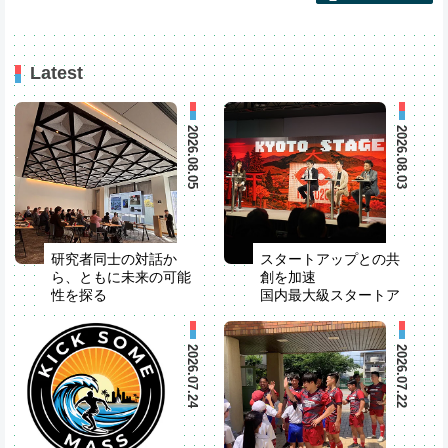
Latest
2026.08.05
2026.08.03
研究者同士の対話か
スタートアップとの共
ら、ともに未来の可能
創を加速
性を探る
国内最大級スタートア
米国でStrategic R&D
ップイベント
Partner Seminarを開
「IVS2026」が開催
催
2026.07.24
2026.07.22