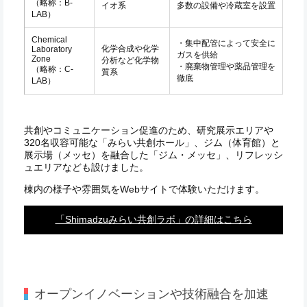
（略称：B-
イオ系
多数の設備や冷蔵室を設置
LAB）
Chemical
・集中配管によって安全に
化学合成や化学
Laboratory
ガスを供給
Zone
分析など化学物
・廃棄物管理や薬品管理を
（略称：C-
質系
徹底
LAB）
共創やコミュニケーション促進のため、研究展示エリアや
320名収容可能な「みらい共創ホール」、ジム（体育館）と
展示場（メッセ）を融合した「ジム・メッセ」、リフレッシ
ュエリアなども設けました。
棟内の様子や雰囲気をWebサイトで体験いただけます。
「Shimadzuみらい共創ラボ」の詳細はこちら
オープンイノベーションや技術融合を加速