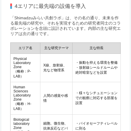
4エリアに最先端の設備を導入
「Shimadzuみらい共創ラボ」は、その名の通り、未来を作
る最先端の研究や、それを実現するための研究者同士のコラ
ボレーションを念頭に設計されています。内部の主な研究エ
リアは次の通りです。
エリア名
主な研究テーマ
主な特長
Physical
・振動を抑える環境を整備
Laboratory
X線、放射線、
Zone
・放射線シールドルームや
光など物理系
（略称：P-
絶対暗室などを設置
LAB）
Human
Sciences
・様々なシチュエーション
Laboratory
人間の感覚や感
での観察に対応する部屋を
Zone
情
設置
（略称：H-
LAB）
Biological
細胞、微生物、
・バイオセーフティレベル
laboratory
Zone
抗体反応などバ
に則る