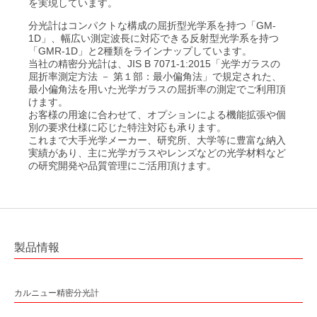
を実現しています。
平面ブレーズド ホログラフィック 回折格子
小形分光器スペクトロメイト SPG-120シリーズ
屈折計
分光計はコンパクトな構成の屈折型光学系を持つ「GM-
®
低迷光回折格子［ローレライ
］
分光分析(分光光度計)
1D」、幅広い測定波長に対応できる反射型光学系を持つ
「GMR-1D」と2種類をラインナップしています。
レーザモジュール
レーザ用回折格子 LAシリーズ
分光ソリューション
当社の精密分光計は、JIS B 7071-1:2015「光学ガラスの
カルニュー精密分光計
屈折率測定方法 － 第１部：最小偏角法」で規定された、
近赤外Ｓ偏光高効率回折格子
最小偏角法を用いた光学ガラスの屈折率の測定でご利用頂
カルニュー精密屈折計
解説
けます。
青色ダイレクトダイオードレーザ BLUE IMPACT&trade; 20Wタイプ
光伝送機器モジュール用回折格子
お客様の用途に合わせて、オプションによる機能拡張や個
別の要求仕様に応じた特注対応も承ります。
高分解能分光器用回折格子（溝本数3000本/mm以上）
これまで大手光学メーカー、研究所、大学等に豊富な納入
実績があり、主に光学ガラスやレンズなどの光学材料など
透過型回折格子
の研究開発や品質管理にご活用頂けます。
ラミナー型レプリカ回折格子（真空紫外・軟X線領域用）
ラミナー型回折格子（真空紫外・軟X線領域用）
精密格子板
製品情報
参考文献一覧
カルニュー精密分光計