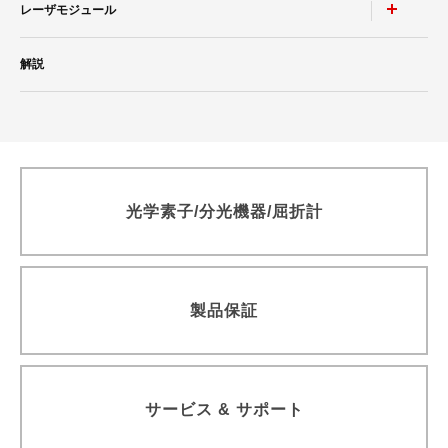
レーザモジュール
カルニュー精密分光計
分光ソリューション
レーザ用回折格子 LAシリーズ
カルニュー精密屈折計
解説
近赤外Ｓ偏光高効率回折格子
青色ダイレクトダイオードレーザ BLUE IMPACT&trade; 20Wタ
イプ
光伝送機器モジュール用回折格子
高分解能分光器用回折格子（溝本数3000本/mm以上）
透過型回折格子
光学素子/分光機器/屈折計
ラミナー型レプリカ回折格子（真空紫外・軟X線領域用）
ラミナー型回折格子（真空紫外・軟X線領域用）
精密格子板
製品保証
参考文献一覧
サービス & サポート