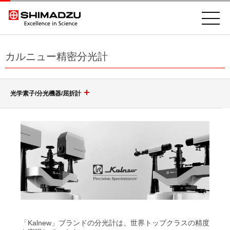
カルニュー精密分光計
光学素子/分光機器/屈折計
回折格子（グレーティング）
光学素子
ポリクロメータ用凹面回折格子
モノクロメータ用凹面回折格子
分光機器
非球面鏡
トロイダル回折格子
高耐性レーザミラー & レーザウィンドウ
分光分析(分光光度計)
等間隔直線溝 小形凹面回折格子
レーザースペクトラムアナライザ SPG-V500
「Kalnew」ブランドの分光計は、世界トップクラスの精度
ポルカドットビームスプリッタ