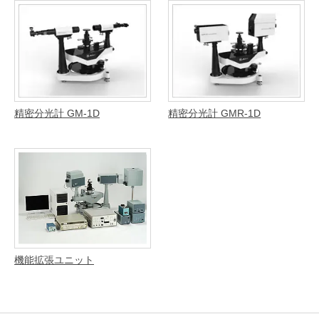
精密分光計 GM-1D
精密分光計 GMR-1D
機能拡張ユニット