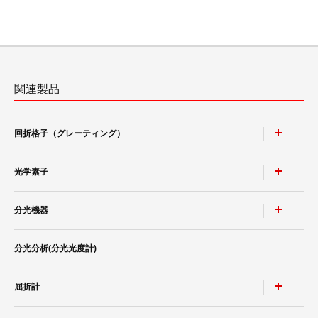
関連製品
回折格子（グレーティング）
光学素子
ポリクロメータ用凹面回折格子
モノクロメータ用凹面回折格子
分光機器
非球面鏡
トロイダル回折格子
高耐性レーザミラー & レーザウィンドウ
分光分析(分光光度計)
レーザースペクトラムアナライザ SPG-V500
等間隔直線溝 小形凹面回折格子
ポルカドットビームスプリッタ
小形分光器スペクトロメイト SPG-120シリーズ
平面ブレーズド ホログラフィック 回折格子
屈折計
分光分析(分光光度計)
®
低迷光回折格子［ローレライ
］