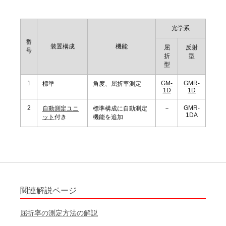
光学系
番
装置構成
機能
屈
反射
号
折
型
型
1
GM-
GMR-
標準
角度、屈折率測定
1D
1D
2
GMR-
自動測定ユニ
標準構成に自動測定
－
1DA
ット
付き
機能を追加
関連解説ページ
屈折率の測定方法の解説