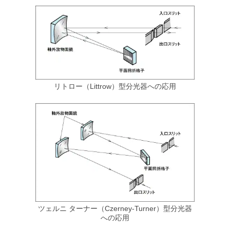
ポルカドットビームスプリッタ
平面ブレーズド ホログラフィック 回折格子
小形分光器スペクトロメイト SPG-120シリーズ
屈折計
®
低迷光回折格子［ローレライ
］
分光分析(分光光度計)
レーザモジュール
レーザ用回折格子 LAシリーズ
分光ソリューション
カルニュー精密分光計
近赤外Ｓ偏光高効率回折格子
カルニュー精密屈折計
解説
青色ダイレクトダイオードレーザ BLUE IMPACT&trade; 20Wタイプ
リトロー（Littrow）型分光器への応用
光伝送機器モジュール用回折格子
高分解能分光器用回折格子（溝本数3000本/mm以上）
透過型回折格子
ラミナー型レプリカ回折格子（真空紫外・軟X線領域用）
ラミナー型回折格子（真空紫外・軟X線領域用）
精密格子板
参考文献一覧
ツェルニ ターナー（Czerney‐Turner）型分光器
への応用