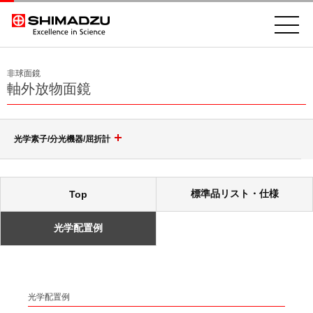
非球面鏡
軸外放物面鏡
光学素子/分光機器/屈折計
回折格子（グレーティング）
標準品リスト・仕様
Top
光学素子
ポリクロメータ用凹面回折格子
光学配置例
モノクロメータ用凹面回折格子
分光機器
非球面鏡
トロイダル回折格子
高耐性レーザミラー & レーザウィンドウ
光学配置例
分光分析(分光光度計)
等間隔直線溝 小形凹面回折格子
レーザースペクトラムアナライザ SPG-V500