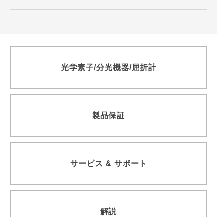
青色ダイレクトダイオードレーザ BLUE IMPACT&trade; 20Wタ
イプ
光伝送機器モジュール用回折格子
高分解能分光器用回折格子（溝本数3000本/mm以上）
透過型回折格子
光学素子/分光機器/屈折計
ラミナー型レプリカ回折格子（真空紫外・軟X線領域用）
ラミナー型回折格子（真空紫外・軟X線領域用）
精密格子板
製品保証
参考文献一覧
サービス & サポート
解説