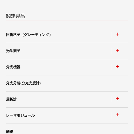
関連製品
回折格子（グレーティング）
光学素子
ポリクロメータ用凹面回折格子
モノクロメータ用凹面回折格子
分光機器
非球面鏡
トロイダル回折格子
高耐性レーザミラー & レーザウィンドウ
分光分析(分光光度計)
レーザースペクトラムアナライザ SPG-V500
等間隔直線溝 小形凹面回折格子
ポルカドットビームスプリッタ
小形分光器スペクトロメイト SPG-120シリーズ
平面ブレーズド ホログラフィック 回折格子
屈折計
分光分析(分光光度計)
®
低迷光回折格子［ローレライ
］
レーザモジュール
カルニュー精密分光計
分光ソリューション
レーザ用回折格子 LAシリーズ
カルニュー精密屈折計
解説
近赤外Ｓ偏光高効率回折格子