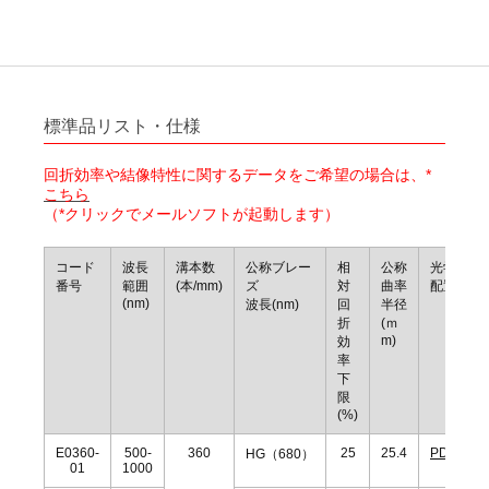
標準品リスト・仕様
回折効率や結像特性に関するデータをご希望の場合は、*
こちら
（*クリックでメールソフトが起動します）
コード
波長
溝本数
公称ブレー
相
公称
光学
番号
範囲
(本/mm)
ズ
対
曲率
配置
(nm)
波長(nm)
回
半径
折
(ｍ
m)
効
率
下
限
(%)
E0360-
500-
360
25
25.4
PDF
HG（680）
01
1000