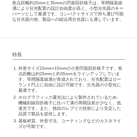
平面ブレーズド ホログラフィック 回折格子
焦点距離約25mmと35mmの凹面回折格子は、等間隔直線
小形分光器スペクトロメイト SPG-120シリーズ
屈折計
溝により分光配置の設計自由度が高く、小型分光器のキー
®
低迷光回折格子［ローレライ
パーツとして最適です。コンパクトサイズで持ち運び可能
］
分光分析(分光光度計)
な分光器の他、製品への組込用分光器にも適しています。
レーザモジュール
レーザ用回折格子 LAシリーズ
分光ソリューション
カルニュー精密分光計
近赤外Ｓ偏光高効率回折格子
カルニュー精密屈折計
解説
青色ダイレクトダイオードレーザ BLUE IMPACT&trade; 20Wタイプ
光伝送機器モジュール用回折格子
特長
高分解能分光器用回折格子（溝本数3000本/mm以上）
外形サイズ15mm×15mmの小形凹面回折格子です。焦
透過型回折格子
点距離は約25mmと約35mmをラインアップしていま
す。等間隔直線溝が形成されており、分光配置はロー
ラミナー型レプリカ回折格子（真空紫外・軟X線領域用）
ランド円上に自由に設計可能です。分光器の小型化に
最適です。
ラミナー型回折格子（真空紫外・軟X線領域用）
ホログラフィック露光法により製作されているため、
機械刻線回折格子に比べて溝の周期誤差が少なく、低
精密格子板
迷光です。また、独自のレプリカ技術により安定した
品質で製品を提供します。
参考文献一覧
基板材質、外形寸法、コーティングなどのカスタマイ
ズが可能です。