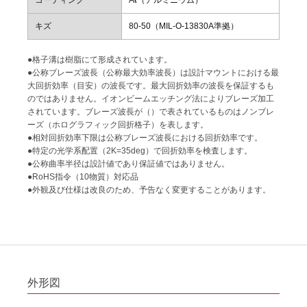
キズ
80-50（MIL-O-13830A準拠）
●格子溝は樹脂にて形成されています。
●公称ブレーズ波長（公称最大効率波長）は設計マウントにおける最
大回折効率（目安）の波長です。最大回折効率の波長を保証するも
のではありません。イオンビームエッチング法によりブレーズ加工
されています。ブレーズ波長が（）で表されているものはノンブレ
ーズ（ホログラフィック回折格子）を表します。
●相対回折効率下限は公称ブレーズ波長における回折効率です。
●特定の光学系配置（2K=35deg）で回折効率を検査します。
●公称曲率半径は設計値であり保証値ではありません。
●RoHS指令（10物質）対応品
●外観及び仕様は改良のため、予告なく変更することがあります。
外形図