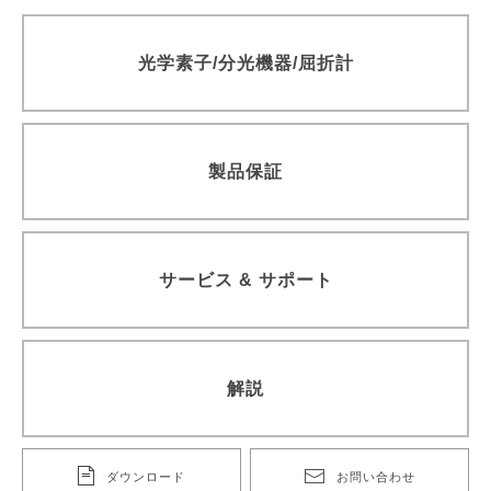
透過型回折格子
光学素子/分光機器/屈折計
ラミナー型レプリカ回折格子（真空紫外・軟X線領域用）
ラミナー型回折格子（真空紫外・軟X線領域用）
精密格子板
製品保証
参考文献一覧
サービス & サポート
解説
ダウンロード
お問い合わせ