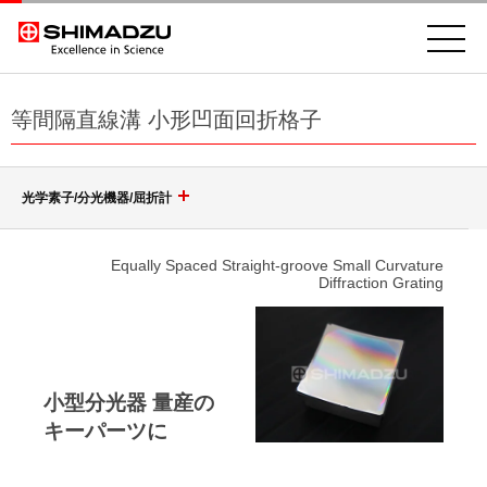
等間隔直線溝 小形凹面回折格子
光学素子/分光機器/屈折計
回折格子（グレーティング）
Equally Spaced Straight-groove Small Curvature
Diffraction Grating
光学素子
ポリクロメータ用凹面回折格子
モノクロメータ用凹面回折格子
分光機器
非球面鏡
小型分光器 量産の
トロイダル回折格子
キーパーツに
高耐性レーザミラー & レーザウィンドウ
分光分析(分光光度計)
等間隔直線溝 小形凹面回折格子
レーザースペクトラムアナライザ SPG-V500
ポルカドットビームスプリッタ