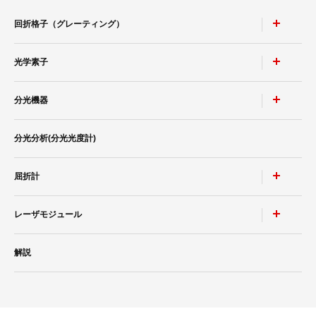
回折格子（グレーティング）
光学素子
ポリクロメータ用凹面回折格子
モノクロメータ用凹面回折格子
分光機器
非球面鏡
トロイダル回折格子
高耐性レーザミラー & レーザウィンドウ
分光分析(分光光度計)
レーザースペクトラムアナライザ SPG-V500
等間隔直線溝 小形凹面回折格子
ポルカドットビームスプリッタ
小形分光器スペクトロメイト SPG-120シリーズ
平面ブレーズド ホログラフィック 回折格子
屈折計
分光分析(分光光度計)
®
低迷光回折格子［ローレライ
］
レーザモジュール
カルニュー精密分光計
分光ソリューション
レーザ用回折格子 LAシリーズ
カルニュー精密屈折計
解説
近赤外Ｓ偏光高効率回折格子
青色ダイレクトダイオードレーザ BLUE IMPACT&trade; 20Wタ
イプ
光伝送機器モジュール用回折格子
高分解能分光器用回折格子（溝本数3000本/mm以上）