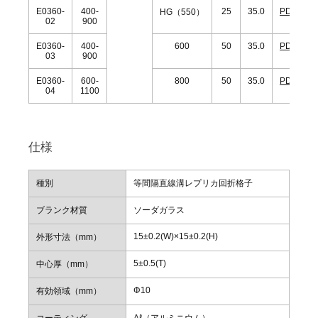
E0360-
400-
25
35.0
PDF
HG（550）
02
900
E0360-
400-
600
50
35.0
PDF
03
900
E0360-
600-
800
50
35.0
PDF
04
1100
仕様
種別
等間隔直線溝レプリカ回折格子
ブランク材質
ソーダガラス
15±0.2(W)×15±0.2(H)
外形寸法（mm）
5±0.5(T)
中心厚（mm）
Φ10
有効領域（mm）
コーティング
Aℓ（アルミニウム）