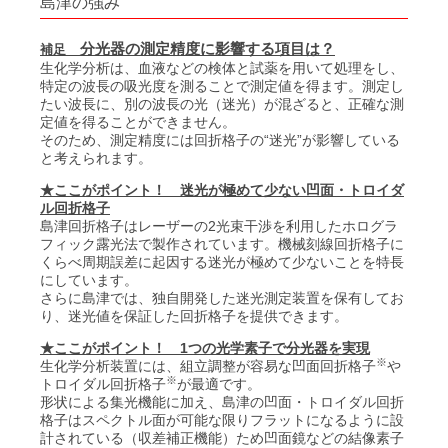
島津の強み
分光器の測定精度に影響する項目は？
補足
生化学分析は、血液などの検体と試薬を用いて処理をし、
特定の波長の吸光度を測ることで測定値を得ます。測定し
たい波長に、別の波長の光（迷光）が混ざると、正確な測
定値を得ることができません。
そのため、測定精度には回折格子の“迷光”が影響している
と考えられます。
★ここがポイント！ 迷光が極めて少ない凹面・トロイダ
ル回折格子
島津回折格子はレーザーの2光束干渉を利用したホログラ
フィック露光法で製作されています。機械刻線回折格子に
くらべ周期誤差に起因する迷光が極めて少ないことを特長
にしています。
さらに島津では、独自開発した迷光測定装置を保有してお
り、迷光値を保証した回折格子を提供できます。
★ここがポイント！ 1つの光学素子で分光器を実現
※
生化学分析装置には、組立調整が容易な凹面回折格子
や
※
トロイダル回折格子
が最適です。
形状による集光機能に加え、島津の凹面・トロイダル回折
格子はスペクトル面が可能な限りフラットになるように設
計されている（収差補正機能）ため凹面鏡などの結像素子