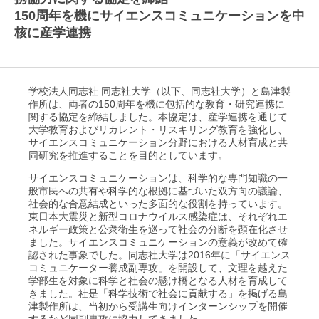
150周年を機にサイエンスコミュニケーションを中
核に産学連携
学校法人同志社 同志社大学（以下、同志社大学）と島津製
作所は、両者の150周年を機に包括的な教育・研究連携に
関する協定を締結しました。本協定は、産学連携を通じて
大学教育およびリカレント・リスキリング教育を強化し、
サイエンスコミュニケーション分野における人材育成と共
同研究を推進することを目的としています。
サイエンスコミュニケーションは、科学的な専門知識の一
般市民への共有や科学的な根拠に基づいた双方向の議論、
社会的な合意結成といった多面的な役割を持っています。
東日本大震災と新型コロナウイルス感染症は、それぞれエ
ネルギー政策と公衆衛生を巡って社会の分断を顕在化させ
ました。サイエンスコミュニケーションの意義が改めて確
認された事象でした。同志社大学は2016年に「サイエンス
コミュニケーター養成副専攻」を開設して、文理を越えた
学部生を対象に科学と社会の懸け橋となる人材を育成して
きました。社是「科学技術で社会に貢献する」を掲げる島
津製作所は、当初から受講生向けインターンシップを開催