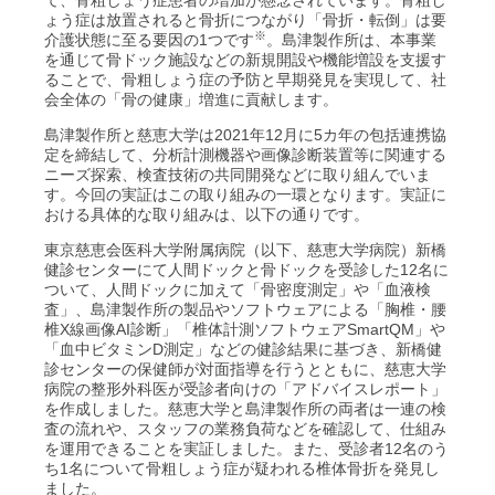
て、骨粗しょう症患者の増加が懸念されています。骨粗し
ょう症は放置されると骨折につながり「骨折・転倒」は要
※
介護状態に至る要因の1つです
。島津製作所は、本事業
を通じて骨ドック施設などの新規開設や機能増設を支援す
ることで、骨粗しょう症の予防と早期発見を実現して、社
会全体の「骨の健康」増進に貢献します。
島津製作所と慈恵大学は2021年12月に5カ年の包括連携協
定を締結して、分析計測機器や画像診断装置等に関連する
ニーズ探索、検査技術の共同開発などに取り組んでいま
す。今回の実証はこの取り組みの一環となります。実証に
おける具体的な取り組みは、以下の通りです。
東京慈恵会医科大学附属病院（以下、慈恵大学病院）新橋
健診センターにて人間ドックと骨ドックを受診した12名に
ついて、人間ドックに加えて「骨密度測定」や「血液検
査」、島津製作所の製品やソフトウェアによる「胸椎・腰
椎X線画像AI診断」「椎体計測ソフトウェアSmartQM」や
「血中ビタミンD測定」などの健診結果に基づき、新橋健
診センターの保健師が対面指導を行うとともに、慈恵大学
病院の整形外科医が受診者向けの「アドバイスレポート」
を作成しました。慈恵大学と島津製作所の両者は一連の検
査の流れや、スタッフの業務負荷などを確認して、仕組み
を運用できることを実証しました。また、受診者12名のう
ち1名について骨粗しょう症が疑われる椎体骨折を発見し
ました。