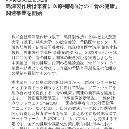
島津製作所は来春に医療機関向けの「骨の健康」
関連事業を開始
株式会社島津製作所（以下、島津製作所）と学校法人慈恵
大学（以下、慈恵大学）の総合健診・予防医学センター 加
藤智弘教授・伊藤恭子准教授、臨床検査医学講座 越智小枝
教授、整形外科学講座 斎藤充教授らは、2023年6月から10
月に共同で「骨の健康」関連の概念実証を実施しました。
本実証は「骨の健康」に関わる健診施設（骨ドック）での
検査を起点とする骨粗しょう症の予防と早期発見の仕組み
の構築を目指すものです。
本実証をもとに島津製作所は来春から、健診センターを始
めとする骨ドック施設などに向けて製品・ソフトウェアを
組み合わせて提供する「骨の健康」関連の新事業を開始し
ます。「骨密度測定装置」「X線画像診断装置」「椎体計
測ソフトウェアSmartQM」「医療従事者向けの対面指導
マニュアル」などに加え、日常の健康データおよび医療機
関が取得した検査データを収集・見える化する健康増進プ
ラットフォーム「SUPOFULL（サポフル）」も提供する予
定です。国民の健康や高齢化対策に取り組む日本におい