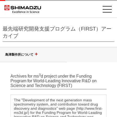
最先端研究開発支援プログラム（FIRST）アー
カイブ
島津製作所について
会社案内
3
Archives for ms
d project under the Funding
Program for World-Leading Innovative R&D on
島津グループ
Science and Technology (FIRST)
社長挨拶
企業理念、行動方針
調達
The "Development of the next generation mass
spectrometry system, and contribution toward drug
健康経営
discovery and diagnostics" web page (http://www.first-
ms3d.jp/) for the Funding Program for World-Leading
島津製作所を知る
ダイバーシティ推進
Innovative R&D on Science and Technology was