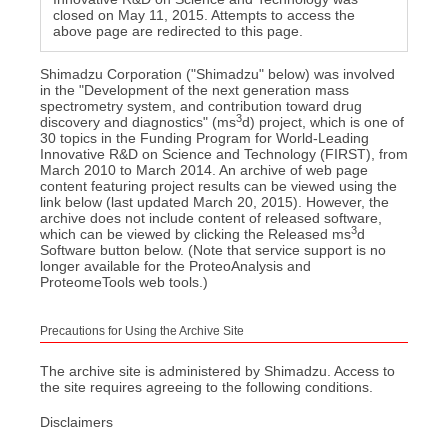
closed on May 11, 2015. Attempts to access the
above page are redirected to this page.
沿革
企業広告
島津製作所の歴史（Visionary）
会社概要
Shimadzu Corporation ("Shimadzu" below) was involved
in the "Development of the next generation mass
島津製作所 創業記念資料館
spectrometry system, and contribution toward drug
拠点
3
discovery and diagnostics" (ms
d) project, which is one of
刊行物
30 topics in the Funding Program for World-Leading
事業概要
Innovative R&D on Science and Technology (FIRST), from
March 2010 to March 2014. An archive of web page
公益財団法人 島津科学技術振興財団
新事業展開
content featuring project results can be viewed using the
link below (last updated March 20, 2015). However, the
スポーツの振興
archive does not include content of released software,
研究開発
3
which can be viewed by clicking the Released ms
d
科学教育の振興
Software button below. (Note that service support is no
田中耕一記念質量分析研究所
longer available for the ProteoAnalysis and
ProteomeTools web tools.)
文化施設・学校
会社案内パンフレット・動画
Precautions for Using the Archive Site
The archive site is administered by Shimadzu. Access to
the site requires agreeing to the following conditions.
Disclaimers