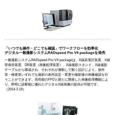
「いつでも操作・どこでも確認」でワークフローを効率化
デジタル一般撮影システムRADspeed Pro V4 packageを発売
一般撮影システムRADspeed Pro V4 packageは、X線高電圧装置、X線
管保持装置、DR装置（画像処理装置）、X線撮影スタンド、X線撮影
テーブルから構成され、それぞれが連動して動く設計により、操作
室・検査室いずれでも撮影の条件設定・変更や撮影後の画像確認を行
うことができます。高性能のFPDと新たに開発した画像処理機能によ
り、即時に診断能に優れたデジタルX線画像の提供が可能です。
（2014.3.19）