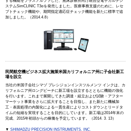
する機能をプラスアルファした、無床診療所向け統合型電子カルテシ
ステムSimCLINIC T3αを発売しました。医療事務支援のために、レセ
プトチェック機能や、期間指定適応症チェック機能を新たに標準で追
加しました。（2014.4.8）
民間航空機ビジネス拡大施策米国カリフォルニア州に子会社新工
場を設立
当社の米国子会社シマヅ プレシジョンインスツルメンツ インクは、カ
リフォルニア州ロングビーチに新工場を設立するとともに機能の強化
を行います。これまで展開してきた調達・組立および試験・アフター
マーケット事業をさらに拡大することを目指し、また新たに機械加
工・表面処理の内製化による一貫生産によりコストダウンとリードタ
イムの短縮を実現することを目的にしています。新工場は2014年末の
完成、2015年初頭からの稼働を予定しています。（2014. 3. 13）
▼
SHIMADZU PRECISION INSTRUMENTS, INC.