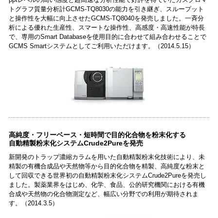
トグラフ質量分析計GCMS-TQ8030の能力を引き継ぎ、スループット
と操作性を大幅に向上させたGCMS-TQ8040を発売しました。一斉分
析による優れた生産性、スマートな操作性、高感度・高速性能が特長
で、専用のSmart Databaseを使用目的に合わせて組み合わせることで
GCMS Smartシステムとしてご利用いただけます。（2014.5.15）
高純度・フリーベース・短時間で目的化合物を粉末化する
自動精製粉末化システムCrude2Pureを発売
新開発のトラップ濃縮カラムを用いた自動精製粉末化技術により、未
精製の有機合成品や天然物等から目的化合物を精製、高純度な粉末と
して回収できる世界初の自動精製粉末化システムCrude2Pureを発売し
ました。製薬業界をはじめ、化学、食品、公的研究機関における有機
合成や天然物の化合物測定など、幅広い分野での利用が期待されま
す。（2014.3.5）