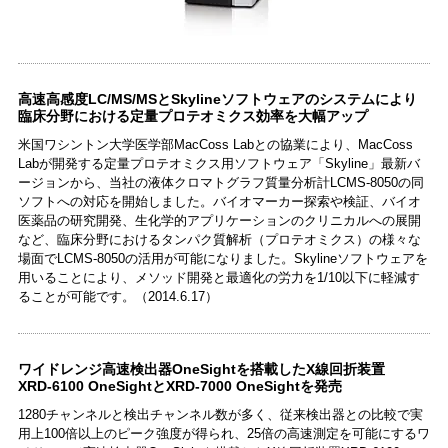
高速高感度LC/MS/MSとSkylineソフトウェアのシステムにより
臨床分野における定量プロテオミクス効率を大幅アップ
米国ワシントン大学医学部MacCoss Labとの協業により、MacCoss
Labが開発する定量プロテオミクス用ソフトウェア「Skyline」最新バ
ージョンから、当社の液体クロマトグラフ質量分析計LCMS-8050の同
ソフトへの対応を開始しました。バイオマーカー探索や検証、バイオ
医薬品の研究開発、生化学的アプリケーションのクリニカルへの展開
など、臨床分野におけるタンパク質解析（プロテオミクス）の様々な
場面でLCMS-8050の活用が可能になりました。Skylineソフトウェアを
用いることにより、メソッド開発と最適化の労力を1/10以下に軽減す
ることが可能です。（2014.6.17）
ワイドレンジ高速検出器OneSightを搭載したX線回折装置
XRD-6100 OneSightとXRD-7000 OneSightを発売
1280チャンネルと検出チャンネル数が多く、従来検出器との比較で実
用上100倍以上のピーク強度が得られ、25倍の高速測定を可能にするワ