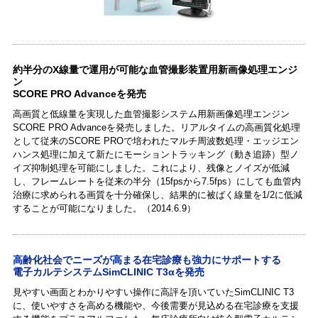
約半分のX線量で運用が可能な血管撮影装置用新画像処理エンジ
ン
SCORE PRO Advanceを発売
高画質と低線量を実現した血管撮影システム用新画像処理エンジン
SCORE PRO Advanceを発売しました。リアルタイムの高画質化処理
として従来のSCORE PROで培われたマルチ周波数処理・エッジエン
ハンス処理に加えて新たにモーショントラッキング（動き追跡）型ノ
イズ抑制処理を可能にしました。これにより、残像とノイズが低減
し、フレームレートを従来の半分（15fpsから7.5fps）にしても血管内
治療に求められる画質を十分確保し、結果的に被ばく線量を1/2に低減
することが可能になりました。（2014.6.9）
高齢化社会でニーズが高まる在宅診療も強力にサポートする
電子カルテシステムSimCLINIC T3αを発売
見やすい画面とわかりやすい操作に高評を頂いていたSimCLINIC T3
に、使いやすさを高める機能や、今後需要が見込める在宅診療を支援