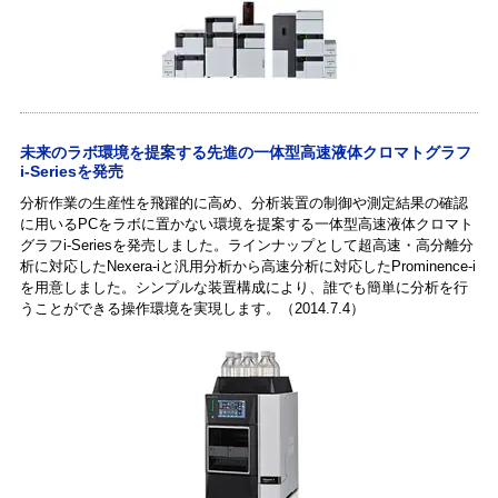
未来のラボ環境を提案する先進の一体型高速液体クロマトグラフ
i-Seriesを発売
分析作業の生産性を飛躍的に高め、分析装置の制御や測定結果の確認
に用いるPCをラボに置かない環境を提案する一体型高速液体クロマト
グラフi-Seriesを発売しました。ラインナップとして超高速・高分離分
析に対応したNexera-iと汎用分析から高速分析に対応したProminence-i
を用意しました。シンプルな装置構成により、誰でも簡単に分析を行
うことができる操作環境を実現します。（2014.7.4）