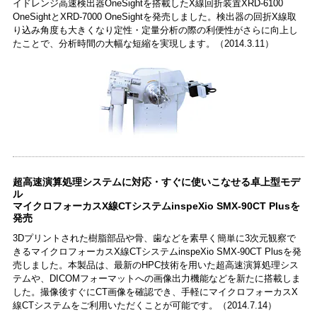
イドレンジ高速検出器OneSightを搭載したX線回折装置XRD-6100
OneSightとXRD-7000 OneSightを発売しました。検出器の回折X線取
り込み角度も大きくなり定性・定量分析の際の利便性がさらに向上し
たことで、分析時間の大幅な短縮を実現します。（2014.3.11）
超高速演算処理システムに対応・すぐに使いこなせる卓上型モデ
ル
マイクロフォーカスX線CTシステムinspeXio SMX-90CT Plusを
発売
3Dプリントされた樹脂部品や骨、歯などを素早く簡単に3次元観察で
きるマイクロフォーカスX線CTシステムinspeXio SMX-90CT Plusを発
売しました。本製品は、最新のHPC技術を用いた超高速演算処理シス
テムや、DICOMフォーマットへの画像出力機能などを新たに搭載しま
した。撮像後すぐにCT画像を確認でき、手軽にマイクロフォーカスX
線CTシステムをご利用いただくことが可能です。（2014.7.14）