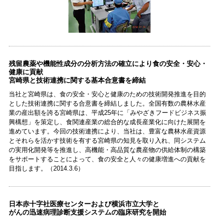
残留農薬や機能性成分の分析方法の確立により食の安全・安心・
健康に貢献
宮崎県と技術連携に関する基本合意書を締結
当社と宮崎県は、食の安全・安心と健康のための技術開発推進を目的
とした技術連携に関する合意書を締結しました。全国有数の農林水産
業の産出額を誇る宮崎県は、平成25年に「みやざきフードビジネス振
興構想」を策定し、食関連産業の総合的な成長産業化に向けた展開を
進めています。今回の技術連携により、当社は、豊富な農林水産資源
とそれらを活かす技術を有する宮崎県の知見を取り入れ、同システム
の実用化開発等を推進し、高機能・高品質な農産物の供給体制の構築
をサポートすることによって、食の安全と人々の健康増進への貢献を
目指します。（2014.3.6）
日本赤十字社医療センターおよび横浜市立大学と
がんの迅速病理診断支援システムの臨床研究を開始