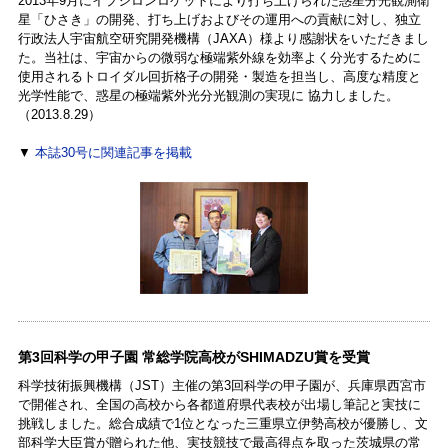
2013年9月にイプシロンロケットにより打ち上げられた惑星分光観測衛
星「ひさき」の開発、打ち上げおよびその運用への貢献に対し、独立
行政法人宇宙航空研究開発機構（JAXA）様より感謝状をいただきまし
た。当社は、宇宙からの微弱な極端紫外線を効率よく分光するために
使用されるトロイダル回折格子の開発・製造を担当し、高度な精度と
光学性能で、惑星の極端紫外光分光観測の実現に 協力しました。
（2013.8.29）
▼
本誌30号に関連記事を掲載
第3回科学の甲子園 常総学院高校がSHIMADZU賞を受賞
科学技術振興機構（JST）主催の第3回科学の甲子園が、兵庫県西宮市
で開催され、全国の高校から各都道府県代表校が出場し筆記と実技に
挑戦しました。総合成績で1位となった三重県立伊勢高校が優勝し、文
部科学大臣賞が贈られた他、実技競技で最高得点を取った茨城県の常