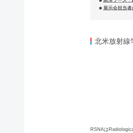
島津ブース：Evolut
展示会担当者
北米放射線
RSNAはRadiolog