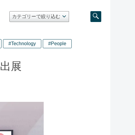
#Technology
#People
に出展