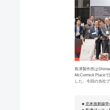
島津製作所はShimad
McCormick P
した。今回の当社ブ
北米放射線学