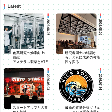
Latest
2026.08.07
2026.08.05
創薬研究の効率向上に
研究者同士の対話か
貢献
ら、ともに未来の可能
アステラス製薬とHTE
性を探る
自動化装置を共同開発
米国でStrategic R&D
Partner Seminarを開
催
2026.08.03
2026.07.24
スタートアップとの共
最新の質量分析ソリュ