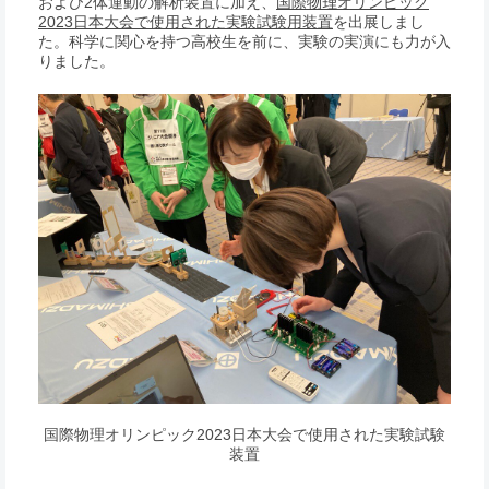
および2体運動の解析装置に加え、
国際物理オリンピック
2023日本大会で使用された実験試験用装置
を出展しまし
た。科学に関心を持つ高校生を前に、実験の実演にも力が入
りました。
国際物理オリンピック2023日本大会で使用された実験試験
装置