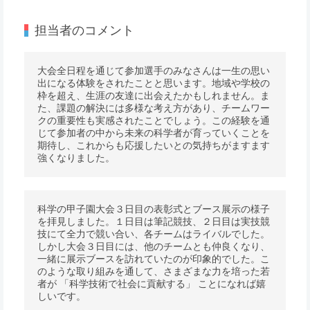
担当者のコメント
大会全日程を通じて参加選手のみなさんは一生の思い
出になる体験をされたことと思います。地域や学校の
枠を超え、生涯の友達に出会えたかもしれません。ま
た、課題の解決には多様な考え方があり、チームワー
クの重要性も実感されたことでしょう。この経験を通
じて参加者の中から未来の科学者が育っていくことを
期待し、これからも応援したいとの気持ちがますます
強くなりました。
科学の甲子園大会３日目の表彰式とブース展示の様子
を拝見しました。１日目は筆記競技、２日目は実技競
技にて全力で競い合い、各チームはライバルでした。
しかし大会３日目には、他のチームとも仲良くなり、
一緒に展示ブースを訪れていたのが印象的でした。こ
のような取り組みを通して、さまざまな力を培った若
者が 「科学技術で社会に貢献する」 ことになれば嬉
しいです。