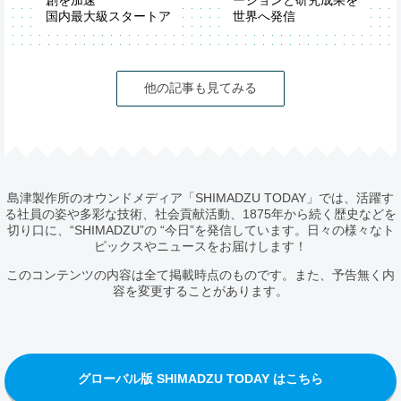
創を加速
ーションと研究成果を
国内最大級スタートア
世界へ発信
ップイベント
第74回米国質量分析
「IVS2026」が開催
学会（ASMS2026）
他の記事も見てみる
島津製作所のオウンドメディア「SHIMADZU TODAY」では、活躍す
る社員の姿や多彩な技術、社会貢献活動、1875年から続く歴史などを
切り口に、“SHIMADZU”の “今日”を発信しています。日々の様々なト
ピックスやニュースをお届けします！
このコンテンツの内容は全て掲載時点のものです。また、予告無く内
容を変更することがあります。
グローバル版 SHIMADZU TODAY はこちら