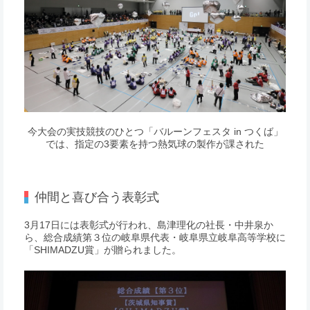
今大会の実技競技のひとつ「バルーンフェスタ in つくば」
では、指定の3要素を持つ熱気球の製作が課された
仲間と喜び合う表彰式
3月17日には表彰式が行われ、島津理化の社長・中井泉か
ら、総合成績第３位の岐阜県代表・岐阜県立岐阜高等学校に
「SHIMADZU賞」が贈られました。