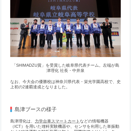
「SHIMADZU賞」を受賞した岐阜県代表チーム。左端が島
津理化 社長・中井泉
なお、今大会の優勝校は神奈川県代表・栄光学園高校で、史
上初の2連覇達成となりました。
島津ブースの様子
島津理化は、
力学台車スマートカート
などの情報機器
（ICT）を用いた理科実験機器や、センサを利用した単振動