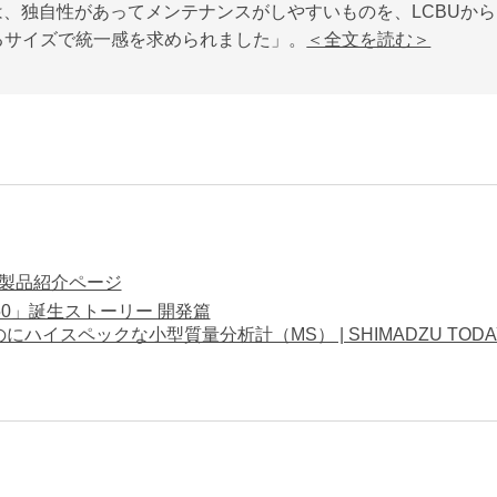
は、独自性があってメンテナンスがしやすいものを、LCBUからは、
るサイズで統一感を求められました」。
＜全文を読む＞
50 製品紹介ページ
050」誕生ストーリー 開発篇
にハイスペックな小型質量分析計（MS） | SHIMADZU TODA