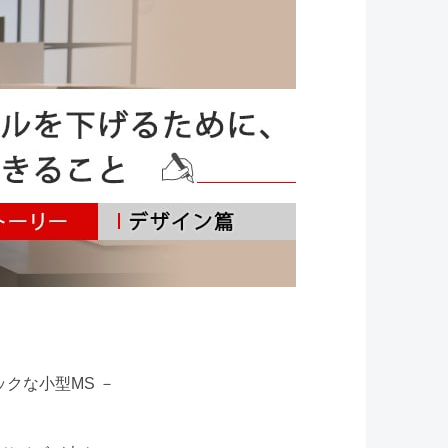
クな小型MS －