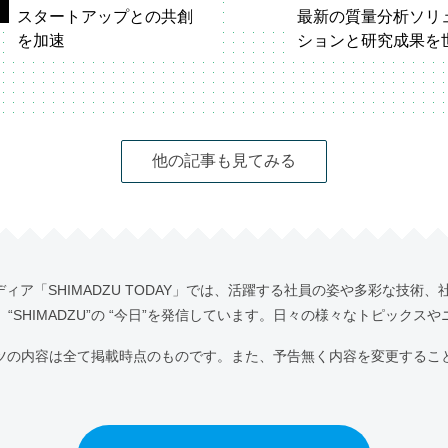
スタートアップとの共創
最新の質量分析ソリ
を加速
ションと研究成果を
国内最大級スタートアッ
へ発信
プイベント「IVS2026」が
第74回米国質量分析
開催
（ASMS2026）
他の記事も見てみる
ア「SHIMADZU TODAY」では、活躍する社員の姿や多彩な技術、
“SHIMADZU”の “今日”を発信しています。日々の様々なトピックス
ツの内容は全て掲載時点のものです。また、予告無く内容を変更するこ