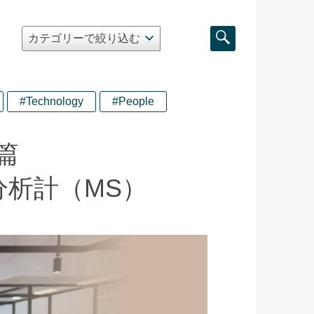
#Technology
#People
篇
析計（MS）