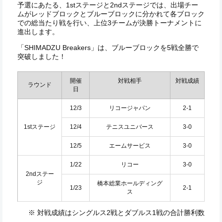
予選にあたる、1stステージと2ndステージでは、出場チー
ムがレッドブロックとブルーブロックに分かれて各ブロック
での総当たり戦を行い、上位3チームが決勝トーナメントに
進出します。
「SHIMADZU Breakers」は、ブルーブロックを5戦全勝で
突破しました！
開催
対戦相手
対戦成績
ラウンド
日
12/3
リコージャパン
2-1
1stステージ
12/4
テニスユニバース
3-0
12/5
エームサービス
3-0
1/22
リコー
3-0
2ndステー
ジ
橋本総業ホールディング
1/23
2-1
ス
※ 対戦成績はシングルス2戦とダブルス1戦の合計勝利数