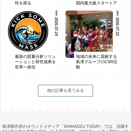
性を探る
国内最大級スタートア
米国でStrategic R&D
ップイベント
Partner Seminarを開
「IVS2026」が開催
催
2026.07.24
2026.07.22
最新の質量分析ソリュ
地域の未来に貢献する
ーションと研究成果を
島津グループのCSR活
世界へ発信
動
第74回米国質量分析
学会（ASMS2026）
他の記事も見てみる
島津製作所のオウンドメディア「SHIMADZU TODAY」では、活躍す