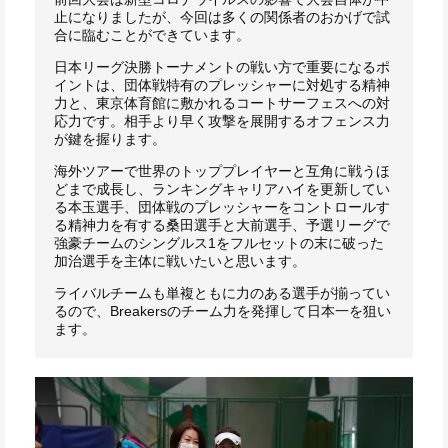
止になりましたが、今回は多くの関係者のおかげで試
合に臨むことができています。
日本リーグ決勝トーナメントの戦い方で重要になるポ
イントは、団体戦特有のプレッシャーに対処する精神
力と、東京体育館に敷かれるコートサーフェスへの対
応力です。相手より早く攻撃を展開するオフェンス力
が鍵を握ります。
海外ツアーで世界のトッププレイヤーと互角に戦うほ
どまで成長し、ランキングキャリアハイを更新してい
る本玉選手、団体戦のプレッシャーをコントロールす
る精神力を有する桑田選手と大前選手、予選リーグで
強豪チームのシングルス1をフルセットの末に破った
加治選手を主体に戦いたいと思います。
ライバルチームも単複ともに力のある選手が揃ってい
るので、Breakersのチーム力を発揮して日本一を狙い
ます。