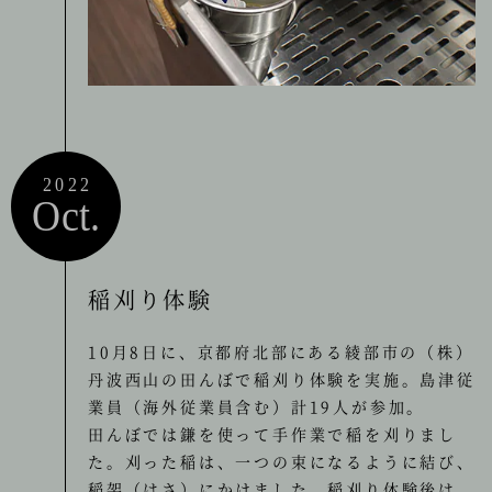
2022
Oct.
稲刈り体験
10月8日に、京都府北部にある綾部市の（株）
丹波西山の田んぼで稲刈り体験を実施。島津従
業員（海外従業員含む）計19人が参加。
田んぼでは鎌を使って手作業で稲を刈りまし
た。刈った稲は、一つの束になるように結び、
稲架（はさ）にかけました。稲刈り体験後は、