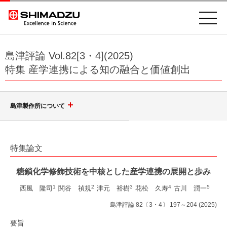
島津評論 Vol.82[3・4](2025)
特集 産学連携による知の融合と価値創出
島津製作所について
会社案内
特集論文
島津グループ
社長挨拶
糖鎖化学修飾技術を中核とした産学連携の展開と歩み
1
2
3
4
5
企業理念、行動方針
西風 隆司
関谷 禎規
津元 裕樹
花松 久寿
古川 潤一
調達
島津評論 82〔3・4〕 197～204 (2025)
健康経営
要旨
島津製作所を知る
ダイバーシティ推進