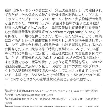
沿革
糖鎖はDNA・タンパク質に次ぐ「第三の生命鎖」として注目され
企業広告
てきたが，その構造の複雑さや分析技術の制約により，ゲノム・
島津製作所の歴史（Visionary）
会社概要
トランスクリプトーム・プロテオームに比べて大規模解析の進展
が遅れてきた。2000年代以降，質量分析技術の進歩により糖鎖
島津製作所 創業記念資料館
拠点
解析への有効性が示されると，島津製作所も質量分析計を基盤と
した糖鎖微量迅速解析装置AGA やErexim Application Suite など
刊行物
事業概要
を開発し，市場に提供してきた。近年，新たな試みとして，糖鎖
に対する新しい化学修飾技術を中核とした産学連携を推進してい
公益財団法人 島津科学技術振興財団
新事業展開
る。シアル酸を含む糖鎖の質量分析における課題を解決するため
に開発したシアル酸結合様式特異的修飾法SALSA は，シアル酸
スポーツの振興
研究開発
を化学的に中性化・安定化し，結合様式に応じて質量差を付与す
ることで，質量分析のみでα2,3- とα2,6- の結合異性体を識別化
科学教育の振興
田中耕一記念質量分析研究所
する技術である。産学連携による改良と応用展開を経て，SALSA
法は想定以上の広がりを見せ，現在では日本の大型研究プロジェ
文化施設・学校
クトでの糖鎖解析基盤技術の一端として活用されるまでに至って
いる。本稿では，SALSA 法とその試薬キット SialoCapper™-ID
Kit に関するこれまでの産学連携の展開と歩みを概観する。
会社案内パンフレット・動画
1
分析計測事業部Solutions COE ヘルスケアソリューション ユニット 博士(理学)
2
田中耕一記念質量分析研究所 博士(工学)
3
東京都健康長寿医療センター研究所老化機構研究チーム プロテオーム研究 博士
(薬学)
4
名古屋大学糖鎖生命コア研究所(iGCORE) 数理解析部門 グライコーム解析 博士