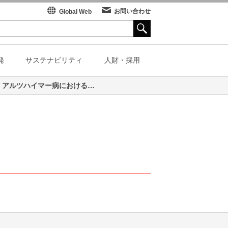
お問い合わせ
Global Web
発
サステナビリティ
人財・採用
アルツハイマー病における血漿アミロイド β 測定法の開発と意義
ーツ振興
テクニカルレビュー
各種資料
スペシャルコンテンツ
島津評論
各種資料
SHIMADZU TODAY
Stories of Excellence
技術ブランド
ぶーめらん
航空機器
ム