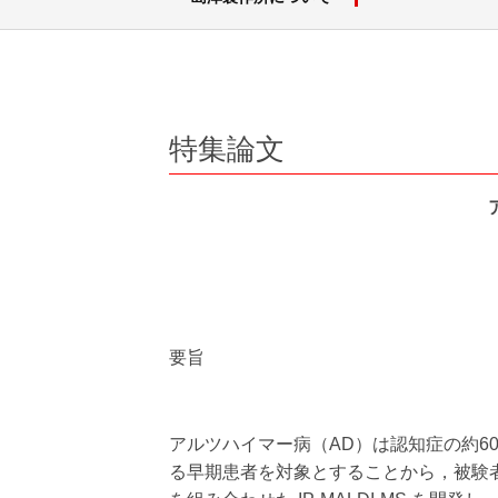
会社案内パンフレット・
ダイバーシ
動画
会社案内
光学素子/分光機器/屈折計
スタート
資材調達
島津グループ
社長挨拶
特集論文
企業理念、行動方針
調達
健康経営
島津製作所を知る
ダイバーシティ推進
沿革
企業広告
島津製作所の歴史（Visionary）
会社概要
要旨
島津製作所 創業記念資料館
拠点
刊行物
事業概要
アルツハイマー病（AD）は認知症の約60
公益財団法人 島津科学技術振興財団
る早期患者を対象とすることから，被験者ス
新事業展開