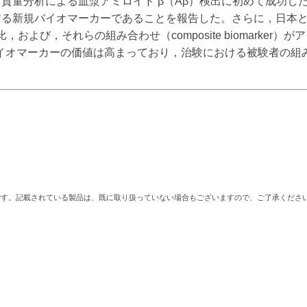
発し，質量分析による血漿アミロイド β（Aβ）検出に初めて成功した
T と相関する新規バイオマーカーであることを報告した。さらに，
/Aβ1-42比，および，それらの組み合わせ（composite biomar
イオマーカーの価値は高まっており，治験における被験者の組
。
です。記載されている製品は、既に取り扱っていない場合もございますので、ご了承くださ