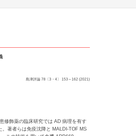
郷真央
義
島津評論 78〔3・4〕 153～162 (2021)
患修飾薬の臨床研究では AD 病理を有す
らは免疫沈降と MALDI-TOF MS