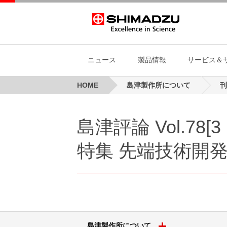
ニュース
製品情報
サービス＆
HOME
島津製作所について
刊
ニュース
製品情報
サービス＆サポート
島津製作所について
投資家向け情報
研究開発
サステナビリティ
人財・採用
ニュース
社長挨拶
投資家向け
島津グルー
島津評論 Vol.78[3・
会社案内
次世代を見据えた研究開発
トップメッセージ
理念、方針
イ
サ
新着情報
長期ご使用など当社製品を安全にお使いい
統合報告
新卒採用
製品情報
企業理念、行動方針
サステナビ
田中耕一 記
だくために
会社概要
CTOメッセージ
トップメッセージ
社長挨拶
イ
島
製品/イベント関連
経営方針
キャリア採用
特集 先端技術開
島津製作所について
会社概要
研究開発
会社案内パ
ィ
事業概要
研究領域
企業理念、
共
プレスリリース
IR資料室
事業概要
資材調達
マ
拠点
研究開発体制
ブランドス
分析計測機器
医用画像
個人投資家の皆様へ
沿革
文化施設・
サ
島津グループ
コーポレートベンチャーキャピタ
企業広告
内
拠点
ダイバーシ
ル(CVC)
田中耕一記念質量分析研
島津の環境
ス
究所
知的財産マネジメント
ト
島津製作所について
健康経営