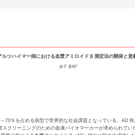
ティ推進
プロゴルファー西
応援サイト
アップ事業
分野・キーワードから製品
を探す
アルツハイマー病における血漿アミロイド β 測定法の開発と意
1
金子 直樹
～70％を占める病型で世界的な社会課題となっている。AD 疾
クリーニングのための血液バイオマーカーが求められていた。著者