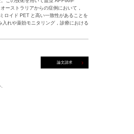
。この技術を用いて血漿 APP669-
日本とオーストラリアからの症例において，
ker）がアミロイド PET と高い一致性があることを
み入れや薬効モニタリング，診療における
論文請求
い。