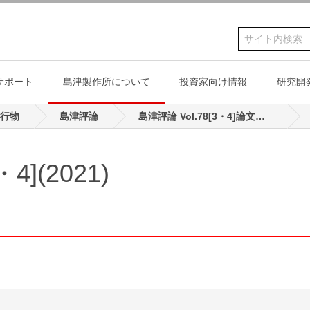
サポート
島津製作所について
投資家向け情報
研究開
行物
島津評論
島津評論 Vol.78[3・4]論文掲載もくじ
情報
プ
採用情報
健康経営
4](2021)
ノベーション
スティナビリティ·マネジメント
歴史
デザイン
ESG基盤
文化・教育・スポ
た
投資家向け情報
業績・財務
インターンシップ
リティ
念質量分析研究所
サービス&サポート
島津製作所の"今日"を紹介
ノベーション
津の価値観とサスティナビリテ
沿革
Shimadzu design
環境
文化施設・学校
お知らせ
コーポレートガバナンス
島津グループ採用
発
ンフレット・動画
人と技術、社会とのつながり
憲章
行動方針
創・協働の取り組み
島津源蔵のDNA
社会
科学教育の振興
株式情報
歴史 －Visionary－
テリアリティ
テートメント
島津製作所 創業記念資料
ガバナンス
スポーツ振興
診断機器
真空機器/産業機械/海洋関
油圧機器
学校
島津テニスチーム
スティナビリティ推進体制と社
館
連機器
島津テニスチーム
浸透
ティ推進
島津ラグビーチーム
貢献
島津ラグビーチー
テークホルダーエンゲージメン
島津野球チーム