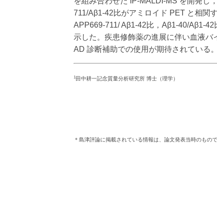
を組み合わせた IP-MALDI-MS を開
スポーツの振興
研究開発
711/Aβ1-42比がアミロイド PE
科学教育の振興
APP669-711/ Aβ1-42比，Aβ1-40
田中耕一記念質量分析研究所
示した。疾患修飾薬の進展に伴い血液バ
文化施設・学校
AD 診断補助での使用が期待されている
会社案内パンフレット・動画
1
田中耕一記念質量分析研究所 博士（理学）
＊島津評論に掲載されている情報は、論文発表当時のもの