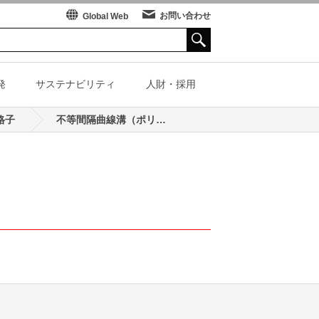
お問い合わせ
Global Web
発
サステナビリティ
人財・採用
格子
不等間隔曲線溝（ポリクロメータ向け） - TOP
子（真空紫外・軟X...
ーツ振興
テクニカルレビュー
各種資料
スペシャルコンテンツ
島津評論
各種資料
SHIMADZU TODAY
ーティング）の解説
Stories of Excellence
技術ブランド
ぶーめらん
航空機器
ム