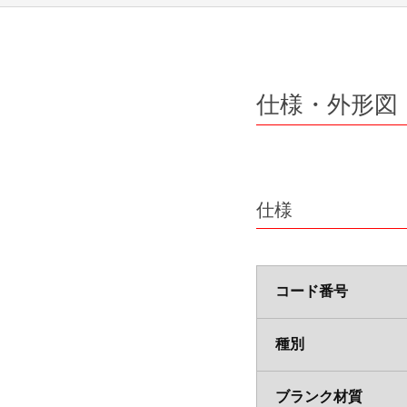
会社案内パンフレット・
ダイバーシ
動画
回折格子（グレーティング）
光学素子/分光機器/屈折計
スタート
資材調達
光学素子
ポリクロメータ用凹面回折格子
仕様・外形図
モノクロメータ用凹面回折格子
分光機器
非球面鏡
トロイダル回折格子
高耐性レーザミラー & レーザウィンドウ
分光分析(分光光度計)
等間隔直線溝 小形凹面回折格子
レーザースペクトラムアナライザ SPG-V5
仕様
ポルカドットビームスプリッタ
平面ブレーズド ホログラフィック 回折格
小形分光器スペクトロメイト SPG-120シ
屈折計
®
低迷光回折格子［ローレライ
］
分光分析(分光光度計)
コード番号
レーザモジュール
レーザ用回折格子 LAシリーズ
分光ソリューション
カルニュー精密分光計
近赤外Ｓ偏光高効率回折格子
種別
カルニュー精密屈折計
解説
青色ダイレクトダイオードレーザ BLUE IMPA
光伝送機器モジュール用回折格子
ブランク材質
高分解能分光器用回折格子（溝本数3000本