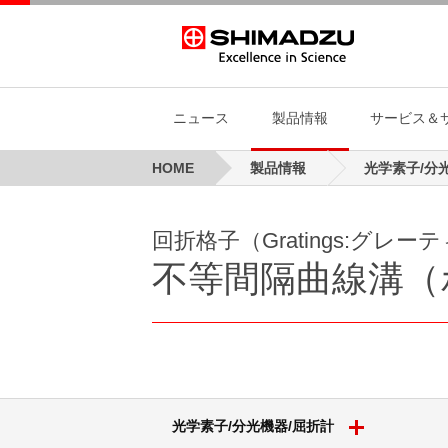
ニュース
製品情報
サービス＆
HOME
製品情報
ニュース
製品情報
サービス＆サポート
島津製作所について
投資家向け情報
研究開発
サステナビリティ
人財・採用
ニュース
分析計測機器
回折格子（グレーティング）
平面ブレーズド ホログラフィック ...
等間隔直線溝トロイダル回折格子
投資家向け
屈
回折格子（Gratings:グレー
会社案内
次世代を見据えた研究開発
トップメッセージ
理念、方針
イ
サ
新着情報
長期ご使用など当社製品を安全にお使いい
統合報告
新卒採用
製品情報
真空機器/産業機械/海洋関連機器
光学素子
低迷光回折格子［ローレライ®］
サステナビ
光
不等間隔曲線溝（
だくために
会社概要
CTOメッセージ
トップメッセージ
社長挨拶
イ
島
製品/イベント関連
経営方針
キャリア採用
島津製作所について
航空機器
分光機器
レーザ用回折格子 LAシリーズ
研究開発
解
ィ
事業概要
研究領域
企業理念、
共
プレスリリース
IR資料室
近赤外Ｓ偏光高効率回折格子
マ
拠点
研究開発体制
ブランドス
分析計測機器
医用画像
個人投資家の皆様へ
光伝送機器モジュール用回折格子
サ
島津グループ
コーポレートベンチャーキャピタ
企業広告
内
ル(CVC)
田中耕一記念質量分析研
島津の環境
ス
光学素子/分光機器/屈折計
究所
知的財産マネジメント
ト
健康経営