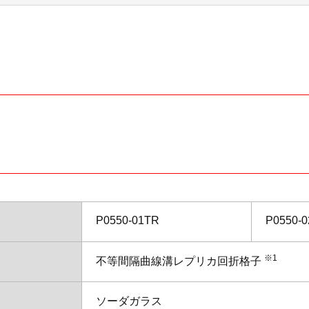
ティ推進
プロゴルファー西
応援サイト
アップ事業
分野・キーワードから製品
を探す
00
子
リーズ
P0550-01TR
P0550-
※1
不等間隔曲線溝レプリカ回折格子
CT&trade; 20Wタイプ
ソーダガラス
/mm以上）