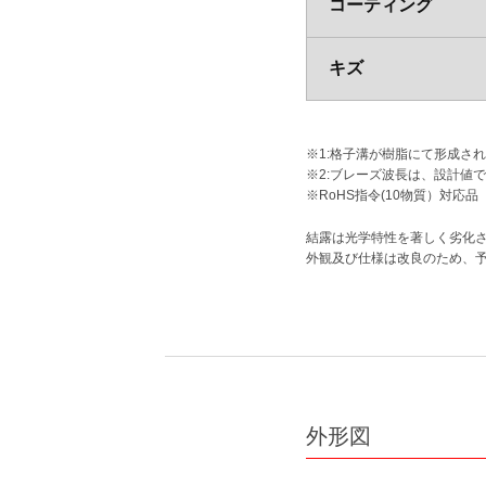
コーティング
キズ
※1:格子溝が樹脂にて形成さ
※2:ブレーズ波長は、設計値
※RoHS指令(10物質）対応品
結露は光学特性を著しく劣化
外観及び仕様は改良のため、
外形図