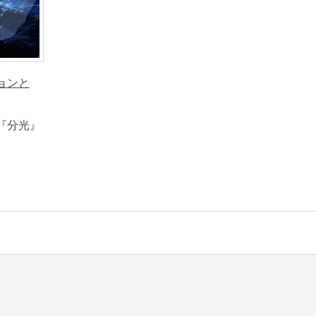
ョンと
『分光』