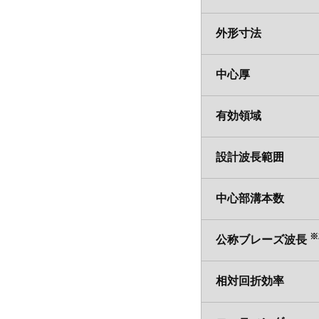
透過型回折格子
外形寸法
ラミナー型レプリカ回折格子（真空紫外・
中心厚
ラミナー型回折格子（真空紫外・軟X線領
精密格子板
有効領域
参考文献一覧
設計波長範囲
中心部溝本数
※
公称ブレーズ波長
相対回折効率