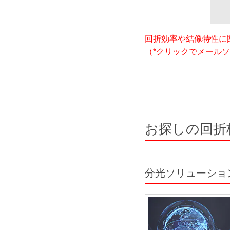
回折効率や結像特性に
（*クリックでメール
お探しの回折
分光ソリューショ