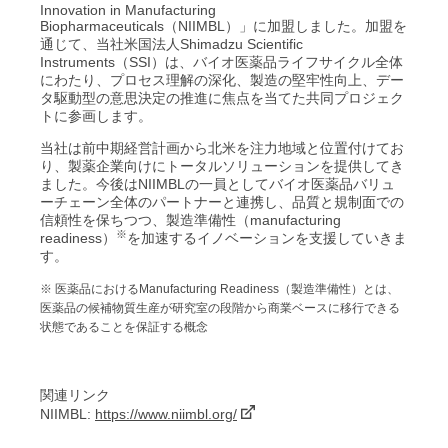
Innovation in Manufacturing
Biopharmaceuticals（NIIMBL）」に加盟しました。加盟を
通じて、当社米国法人Shimadzu Scientific
Instruments（SSI）は、バイオ医薬品ライフサイクル全体
にわたり、プロセス理解の深化、製造の堅牢性向上、デー
タ駆動型の意思決定の推進に焦点を当てた共同プロジェク
トに参画します。
当社は前中期経営計画から北米を注力地域と位置付けてお
り、製薬企業向けにトータルソリューションを提供してき
ました。今後はNIIMBLの一員としてバイオ医薬品バリュ
ーチェーン全体のパートナーと連携し、品質と規制面での
信頼性を保ちつつ、製造準備性（manufacturing
※
readiness）
を加速するイノベーションを支援していきま
す。
※ 医薬品におけるManufacturing Readiness（製造準備性）とは、
医薬品の候補物質生産が研究室の段階から商業ベースに移行できる
状態であることを保証する概念
関連リンク
NIIMBL:
https://www.niimbl.org/