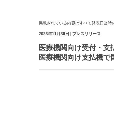
会社案内パンフレット・
ダイバーシ
動画
光学素子/分光機器/屈折計
スタート
資材調達
掲載されている内容はすべて発表日当時
2023年11月30日
| プレスリリース
医療機関向け受付・支払
医療機関向け支払機で