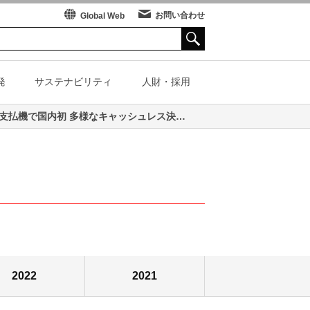
お問い合わせ
Global Web
発
サステナビリティ
人財・採用
医療機関向け受付・支払システム「MERSYS-X」を発売 医療機関向け支払機で国内初 多様なキャッシュレス決済手段に対応
ーツ振興
テクニカルレビュー
各種資料
スペシャルコンテンツ
島津評論
各種資料
SHIMADZU TODAY
Stories of Excellence
技術ブランド
ぶーめらん
航空機器
2022
2021
ム