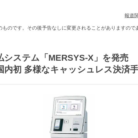
ティ推進
プロゴルファー西
応援サイト
報道
アップ事業
分野・キーワードから製品
を探す
のものです。その後予告なしに変更されることがありますので
システム「MERSYS-X」を発売
国内初 多様なキャッシュレス決済