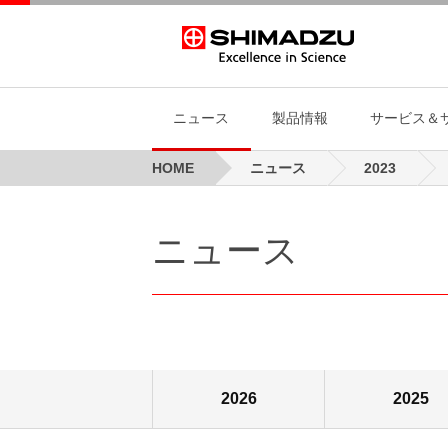
ニュース
製品情報
サービス＆
HOME
ニュース
2023
ニュース
製品情報
サービス＆サポート
島津製作所について
投資家向け情報
研究開発
サステナビリティ
人財・採用
ニュース
2026
2024
投資家向け
2022
ニュース
会社案内
次世代を見据えた研究開発
トップメッセージ
理念、方針
イ
サ
新着情報
長期ご使用など当社製品を安全にお使いい
統合報告
新卒採用
製品情報
2025
2023
サステナビ
2021
だくために
会社概要
CTOメッセージ
トップメッセージ
社長挨拶
イ
島
製品/イベント関連
経営方針
キャリア採用
島津製作所について
研究開発
ィ
事業概要
研究領域
企業理念、
共
プレスリリース
IR資料室
マ
拠点
研究開発体制
ブランドス
分析計測機器
医用画像
個人投資家の皆様へ
サ
島津グループ
コーポレートベンチャーキャピタ
企業広告
内
ル(CVC)
2026
2025
田中耕一記念質量分析研
島津の環境
ス
究所
知的財産マネジメント
ト
健康経営