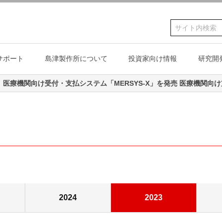
サポート
島津製作所について
投資家向け情報
研究開
情報
採用情報
ノベーション
スティナビリティ·マネジメント
歴史
デザイン
ESG基盤
文化・教育・スポ
た
投資家向け情報
業績・財務
インターンシップ
リティ
サービス&サポート
ノベーション
津の価値観とサスティナビリテ
沿革
Shimadzu design
環境
文化施設・学校
お知らせ
コーポレートガバナンス
島津グループ採用
憲章
行動方針
創・協働の取り組み
島津源蔵のDNA
社会
科学教育の振興
株式情報
テリアリティ
テートメント
島津製作所 創業記念資料
ガバナンス
スポーツ振興
診断機器
真空機器/産業機械/海洋関
油圧機器
スティナビリティ推進体制と社
館
連機器
島津テニスチーム
浸透
2024
2023
貢献
島津ラグビーチー
テークホルダーエンゲージメン
島津野球チーム