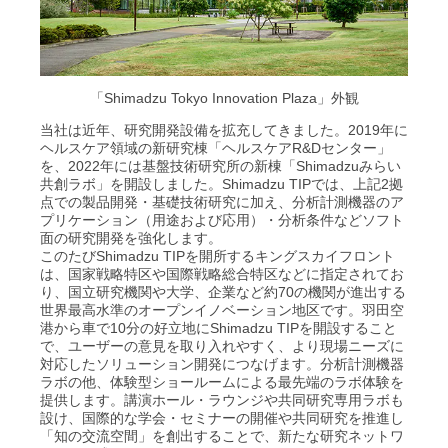
「Shimadzu Tokyo Innovation Plaza」外観
当社は近年、研究開発設備を拡充してきました。2019年に
ヘルスケア領域の新研究棟「ヘルスケアR&Dセンター」
を、2022年には基盤技術研究所の新棟「Shimadzuみらい
共創ラボ」を開設しました。Shimadzu TIPでは、上記2拠
点での製品開発・基礎技術研究に加え、分析計測機器のア
プリケーション（用途および応用）・分析条件などソフト
面の研究開発を強化します。
このたびShimadzu TIPを開所するキングスカイフロント
は、国家戦略特区や国際戦略総合特区などに指定されてお
り、国立研究機関や大学、企業など約70の機関が進出する
世界最高水準のオープンイノベーション地区です。羽田空
港から車で10分の好立地にShimadzu TIPを開設すること
で、ユーザーの意見を取り入れやすく、より現場ニーズに
対応したソリューション開発につなげます。分析計測機器
ラボの他、体験型ショールームによる最先端のラボ体験を
提供します。講演ホール・ラウンジや共同研究専用ラボも
設け、国際的な学会・セミナーの開催や共同研究を推進し
「知の交流空間」を創出することで、新たな研究ネットワ