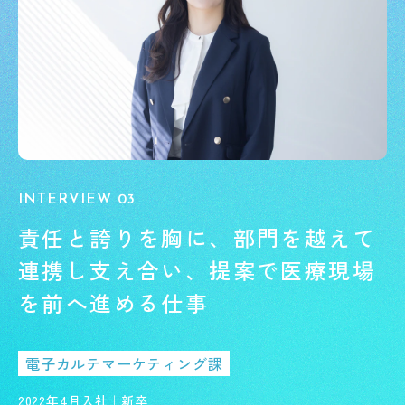
INTERVIEW 03
責任と誇りを胸に、
部門を越えて
連携し支え合い、
提案で医療現場
を前へ進める仕事
電子カルテマーケティング課
2022年4月入社｜新卒