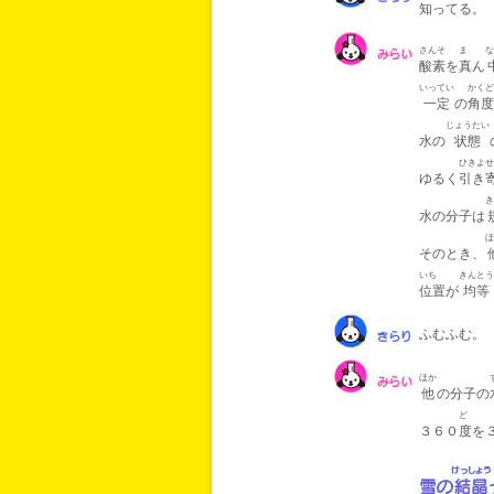
知ってる。
さんそ
ま
な
酸素
を
真
ん
いってい
かくど
一定
の
角度
じょうたい
水の
状態
ひきよせ
ゆるく
引き
き
水の分子は
ほ
そのとき、
いち
きんとう
位置
が
均等
ふむふむ。
ほか
他
の分子の
ど
３６０
度
を