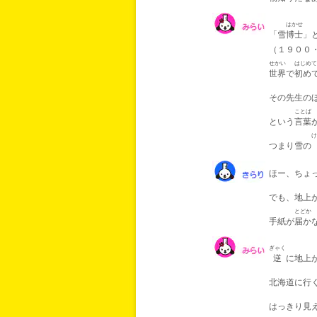
はかせ
「雪
博士
」
（１９００
せかい
はじめて
世界
で
初め
その先生の
ことば
という
言葉
け
つまり雪の
ほー、ちょ
でも、地上
とどか
手紙が
届か
ぎゃく
逆
に地上
北海道に行
はっきり見