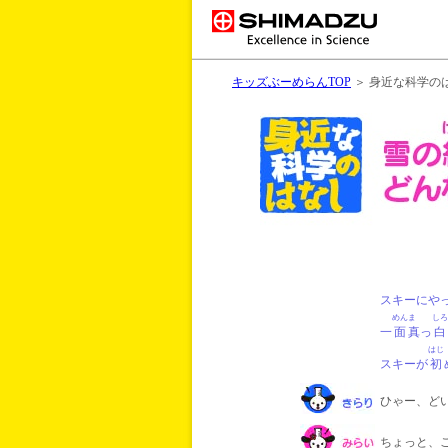
キッズぶーめらんTOP
＞ 身近な科学の
スキーにや
めん
ま
しろ
一
面
真
っ
白
はじ
スキーが
初
ひゃー、ど
ちょっと、