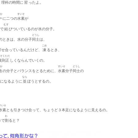
 理科の時間に
習
ったよ。
か
すいそ
中
に二つの
水素
が
むす
で
結
びついているのが水の分子。
どうし
のときは、水の分子
同士
は、
こお
寄せ
合っているんだけど、
凍
るとき、
そくただ
規則正
しくならんでいくの。
か
すいそ
どうし
他
の分子とバランスをとるために、
水素
分子
同士
の
なら
になるように
並
ぼうとするの。
すいそ
水素
とも引きつけ合って、ちょうど３本足になるように見えるの。
わ
３で
割
ると？