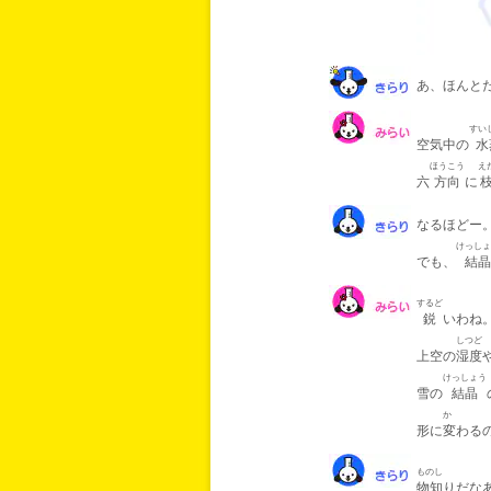
あ、ほんと
すい
空気中の
水
ほうこう
え
六
方向
に
なるほどー
けっしょ
でも、
結晶
するど
鋭
いわね
しつど
上空の
湿度
けっしょう
雪の
結晶
か
形に
変
わる
ものし
物知
りだな