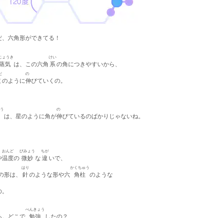
だ、六角形ができてる！
じょうき
けい
蒸気
は、この六角
系
の角につきやすいから、
だ
の
枝
のように
伸
びていくの。
。
う
の
は、星のように角が
伸
びているのばかりじゃないね。
。
おんど
びみょう
ちが
や
温度
の
微妙
な
違
いで、
はり
かくちゅう
の形は、
針
のような形や六
角柱
のような
の。
べんきょう
あ。どこで
勉強
したの？