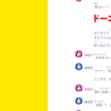
あぶ
危
ない！！
し
ぎりぎりで
きらりくん
つ
こ
突
っ
込
んで
だいじょうぶ
大丈夫
だ
だい
うへー、
大
ところで、
けっしょう
雪の
結晶
けっしょう
結晶
？ 