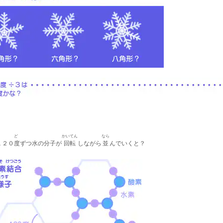
ど
かいてん
なら
１２０
度
ずつ水の分子が
回転
しながら
並
んでいくと？