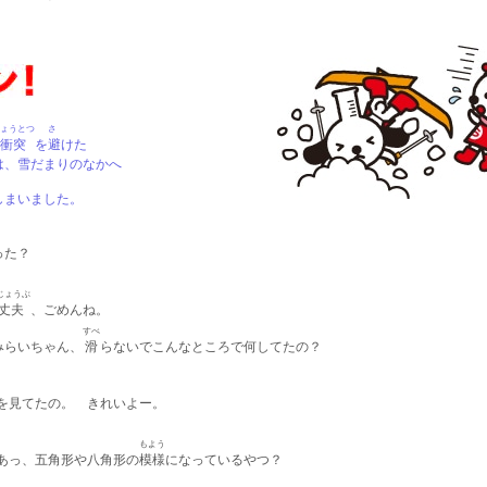
ょうとつ
さ
衝突
を
避
けた
は、雪だまりのなかへ
しまいました。
った？
じょうぶ
丈夫
、ごめんね。
すべ
みらいちゃん、
滑
らないでこんなところで何してたの？
を見てたの。 きれいよー。
もよう
あっ、五角形や八角形の
模様
になっているやつ？