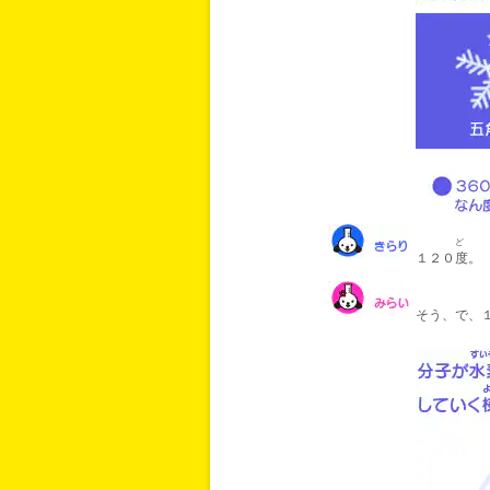
ど
１２０
度
。
そう、で、