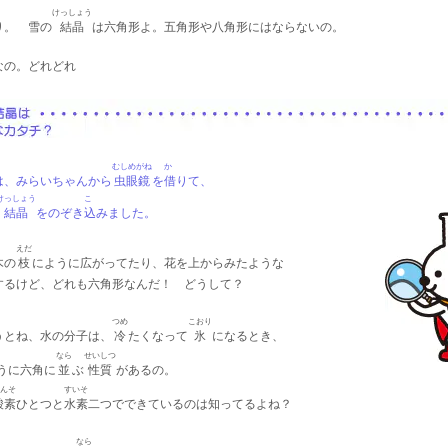
けっしょう
り。 雪の
結晶
は六角形よ。五角形や八角形にはならないの。
なの。どれどれ
むしめがね
か
は、みらいちゃんから
虫眼鏡
を
借
りて、
けっしょう
こ
結晶
をのぞき
込
みました。
えだ
木の
枝
にように広がってたり、花を上からみたような
するけど、どれも六角形なんだ！ どうして？
つめ
こおり
うとね、水の分子は、
冷
たくなって
氷
になるとき、
なら
せいしつ
うに六角に
並
ぶ
性質
があるの。
んそ
すいそ
酸素
ひとつと
水素
二つでできているのは知ってるよね？
なら