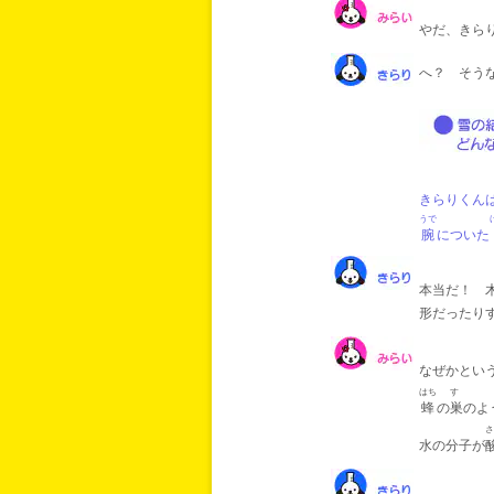
やだ、きら
へ？ そう
きらりくん
うで
腕
についた
本当だ！ 
形だったり
なぜかとい
はち
す
蜂
の
巣
のよ
さ
水の分子が