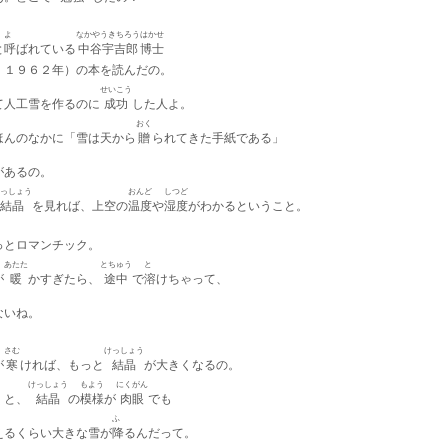
よ
なかやうきちろう
はかせ
と
呼
ばれている
中谷宇吉郎
博士
・１９６２年）の本を読んだの。
せいこう
て
人工雪を作るのに
成功
した人よ。
おく
ほんのなかに「雪は天から
贈
られてきた手紙である」
があるの。
っしょう
おんど
しつど
結晶
を見れば、上空の
温度
や
湿度
がわかるということ。
っとロマンチック。
あたた
とちゅう
と
が
暖
かすぎたら、
途中
で
溶
けちゃって、
ないね。
さむ
けっしょう
が
寒
ければ、もっと
結晶
が大きくなるの。
けっしょう
もよう
にくがん
くと、
結晶
の
模様
が
肉眼
でも
ふ
えるくらい大きな雪が
降
るんだって。