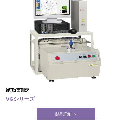
縦形1面測定
VGシリーズ
製品詳細 ＞