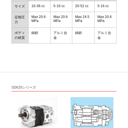
16-36 cc
5-16 cc
20-52 cc
5-16 cc
サイズ
Max 20.6
Max 20.6
Max 24.5
Max 20.6
定格圧
MPa
MPa
MPa
MPa
力
ボディ
鋳鉄
アルミ合
鋳鉄
アルミ合
の材質
金
金
SD620シリーズ