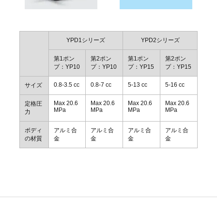
YPD1シリーズ
YPD2シリーズ
第1ポン
第2ポン
第1ポン
第2ポン
プ：YP10
プ：YP10
プ：YP15
プ：YP15
0.8-3.5 cc
0.8-7 cc
5-13 cc
5-16 cc
サイズ
Max 20.6
Max 20.6
Max 20.6
Max 20.6
定格圧
MPa
MPa
MPa
MPa
力
ボディ
アルミ合
アルミ合
アルミ合
アルミ合
の材質
金
金
金
金