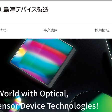
情報
事業案内
採用情報
1
レーザ・センサデバイス -厚木工場-
拠点案内
社員インタビュー vol.02
社員インタビュー vol.0
精密屈折計・精密分光
World with Optical,
ensor Device Technologies!