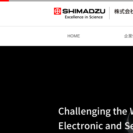
HOME
企業
社長挨拶
回折格子・光学素子 -本社/京都工場-
募集要項
会社概要
社員インタビュー vol.0
沿革
Challenging the 
Electronic and S