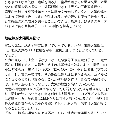
ひさきの主な目的は、地球を回る人工衛星軌道から金星や火星、木星
などの惑星大気の探査で、遠隔観測できる世界初の宇宙望遠鏡だ。
惑星から届く極端紫外光をさらに細かく分光していくと、大気の成分
によって波長（色）に違いが生まれる。その違いを使って分析するこ
とで惑星の大気成分を調べることができる。島津は、ひさきのキーデ
バイスである回折格子（※1）の製作を担当している。
地磁気が太陽風を防ぐ
実は大気は、絶えず宇宙に逃げていっている。だが、電離大気圏に
は、地表大気の0.1％程度ながら、空気が逃げずにとどまっている。
なぜか。
引力に逆らって上空に浮かび上がった酸素分子や窒素分子は、一定の
高さに到達すると、太陽光に含まれる紫外線やX線によって電子（e-）
をはぎ取られ、陽イオン（O2+, N2+, NO+, O+, N+）に変化（プラズ
マ化）し、電気を帯びる。その途端に磁力線に捕らえられ、コイル状
にくるくるとまわり始める。これが薄い膜を作り、まるで宇宙に浮か
ぶシャボン玉のようになって、大気の散逸を防いでいるのだ。
太陽の活動は約1か月周期で強くなったり弱くなったりを繰り返してお
り、活動が強まったときに吹き付ける太陽風で、このプラズマ大気は
はぎ取られる。その量は1日あたりに直すと数トンに及ぶが、地球は自
身の構成物質から大気を作り続けており、あと数十億年は大気がなく
なることはないという。
「もし、地球の磁気が今より弱かったら、地表に太陽風が降り注ぐう