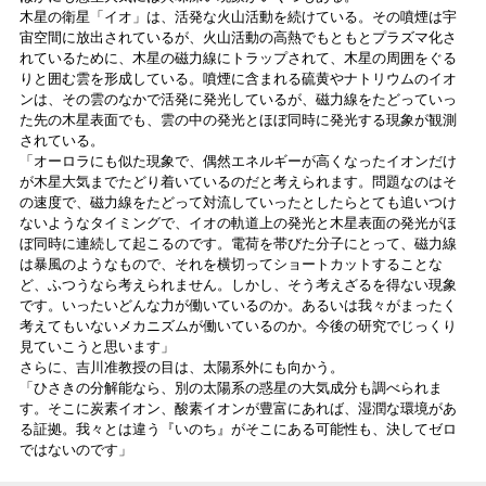
木星の衛星「イオ」は、活発な火山活動を続けている。その噴煙は宇
宙空間に放出されているが、火山活動の高熱でもともとプラズマ化さ
れているために、木星の磁力線にトラップされて、木星の周囲をぐる
りと囲む雲を形成している。噴煙に含まれる硫黄やナトリウムのイオ
ンは、その雲のなかで活発に発光しているが、磁力線をたどっていっ
た先の木星表面でも、雲の中の発光とほぼ同時に発光する現象が観測
されている。
「オーロラにも似た現象で、偶然エネルギーが高くなったイオンだけ
が木星大気までたどり着いているのだと考えられます。問題なのはそ
の速度で、磁力線をたどって対流していったとしたらとても追いつけ
ないようなタイミングで、イオの軌道上の発光と木星表面の発光がほ
ぼ同時に連続して起こるのです。電荷を帯びた分子にとって、磁力線
は暴風のようなもので、それを横切ってショートカットすることな
ど、ふつうなら考えられません。しかし、そう考えざるを得ない現象
です。いったいどんな力が働いているのか。あるいは我々がまったく
考えてもいないメカニズムが働いているのか。今後の研究でじっくり
見ていこうと思います」
さらに、吉川准教授の目は、太陽系外にも向かう。
「ひさきの分解能なら、別の太陽系の惑星の大気成分も調べられま
す。そこに炭素イオン、酸素イオンが豊富にあれば、湿潤な環境があ
る証拠。我々とは違う『いのち』がそこにある可能性も、決してゼロ
ではないのです」