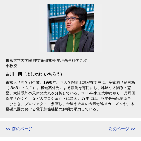
東京大学大学院 理学系研究科 地球惑星科学専攻
准教授
吉川一朗（よしかわ いちろう）
東京大学理学部卒業。1998年、同大学院博士課程在学中に、宇宙科学研究所
（ISAS）の助手に。極端紫外光による観測を専門にし、地球や太陽系の惑
星、太陽系外の天体の大気を分析している。2005年東京大学に戻り、月周回
衛星「かぐや」などのプロジェクトに参画。13年には、惑星分光観測衛星
「ひさき」プロジェクトに参画し、金星や火星の大気散逸メカニズムや、木
星磁気圏における電子加熱機構の解明に尽力している。
<< 前のページ
次のページ >>