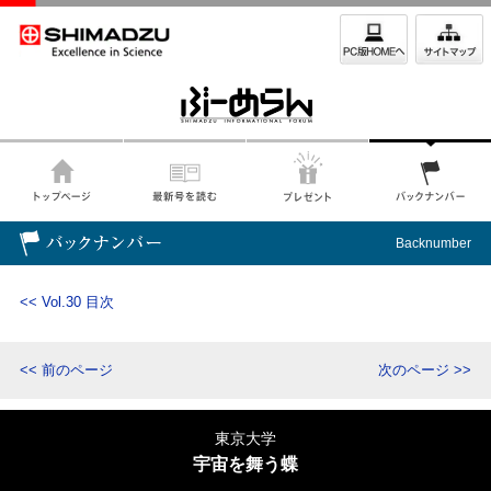
Backnumber
<< Vol.30 目次
<< 前のページ
次のページ >>
東京大学
宇宙を舞う蝶