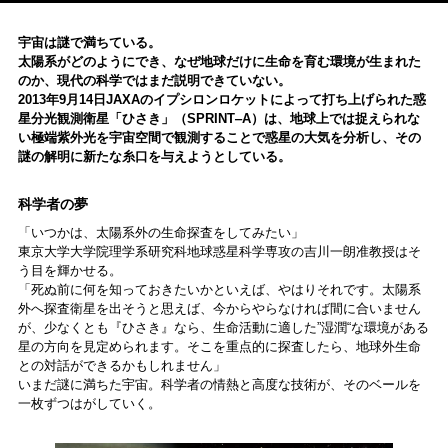
宇宙は謎で満ちている。
太陽系がどのようにでき、なぜ地球だけに生命を育む環境が生まれた
のか、現代の科学ではまだ説明できていない。
2013年9月14日JAXAのイプシロンロケットによって打ち上げられた惑
星分光観測衛星「ひさき」（SPRINT‒A）は、地球上では捉えられな
い極端紫外光を宇宙空間で観測することで惑星の大気を分析し、その
謎の解明に新たな糸口を与えようとしている。
科学者の夢
「いつかは、太陽系外の生命探査をしてみたい」
東京大学大学院理学系研究科地球惑星科学専攻の吉川一朗准教授はそ
う目を輝かせる。
「死ぬ前に何を知っておきたいかといえば、やはりそれです。太陽系
外へ探査衛星を出そうと思えば、今からやらなければ間に合いません
が、少なくとも『ひさき』なら、生命活動に適した”湿潤“な環境がある
星の方向を見定められます。そこを重点的に探査したら、地球外生命
との対話ができるかもしれません」
いまだ謎に満ちた宇宙。科学者の情熱と高度な技術が、そのベールを
一枚ずつはがしていく。