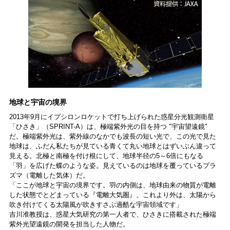
地球と宇宙の境界
2013年9月にイプシロンロケットで打ち上げられた惑星分光観測衛星
「ひさき」（SPRINT-A）は、極端紫外光の目を持つ "宇宙望遠鏡"
だ。極端紫外光は、紫外線のなかでも波長の短い光で、この光で見た
地球は、ふだん私たちが見ている青くて丸い地球とはずいぶん違って
見える。北極と南極を付け根にして、地球半径の5～6倍にもなる
「羽」を広げた蝶のような姿。見えているのは地球を覆っているプラ
ズマ（電離した気体）だ。
「ここが地球と宇宙の境界です。羽の内側は、地球由来の物質が電離
した状態でとどまっている『電離大気圏』、これより外は、太陽から
吹き付けてくる太陽風が吹きすさぶ過酷な宇宙領域です」
吉川准教授は、惑星大気研究の第一人者で、ひさきに搭載された極端
紫外光望遠鏡の開発を担当した人物だ。