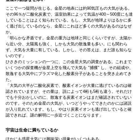
ここで一つ疑問が生じる。金星の地表には約90気圧もの大気がある。
その96％が二酸化炭素で、温室効果によって気温が400～500度にも達
していることはよく知られている。もし、大気が地球よりはるかに多
く逃げ出しているのなら、金星にこれほど多くの大気があるのはなぜ
か。
「明らかな矛盾です。金星の重力は地球と同じくらいですが、太陽か
ら近い分、太陽風も強く、しかも大気の散逸量も多い。にも関わら
ず、大気を大量に有している。しかし、その答えは、まだ誰も知らな
いのです」
ひさきのミッションの一つに、この金星大気の調査がある。これまで
いくつかの探査機が金星上空を飛んで大気を "捕獲" し、その組成や、
散逸する大気中にプラズマ化した酸素分子があることを突き止めてき
た。
「大気の大半が二酸化炭素で、酸素イオンが大量に逃げているのは確
認されていますが、その量は、説によって4桁も5桁も違う。それだけ
でも十分おかしいのに、散逸する炭素イオンはまだ確認されていない
のです。そのため金星の大気が、いつどうやってできたのかには諸説
が入り乱れています。もし、やはり炭素イオンも逃げ出していると確
認できれば、謎の解明に一歩近づくことになります」
宇宙は生命に満ちているか
ほかにも惑星大気には興味深い現象がいくつもある。