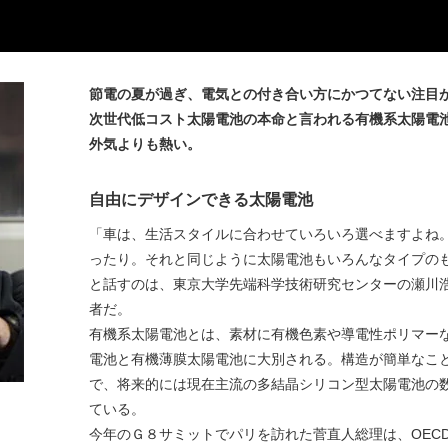
節電の夏が過ぎ、電気との付き合い方にかつてない注目
次世代低コスト太陽電池の本命と言われる有機系太陽電
外気よりも熱い。
自由にデザインできる太陽電池
「車は、生活スタイルに合わせていろいろ選べますよね
ったり。それと同じように太陽電池もいろんなタイプの
と話すのは、東京大学先端科学技術研究センターの瀬川
者だ。
有機系太陽電池とは、素材に有機色素や導電性ポリマー
電池と有機薄膜太陽電池に大別される。構造が簡単なこ
で、将来的には現在主流の多結晶シリコン型太陽電池の
ている。
今年のＧ８サミットでパリを訪れた菅直人総理は、OECD