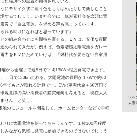
かった場所への設置が期待されている。
ようにモザイク状に違う色をちりばめたりして楽しむこと
登場するでしょう。いま社会では、低炭素社会を念頭に置
大震災で『自立電源』を求める声も高まっています。
められる助けになればと思っています」
）との組み合わせにも期待を寄せる。ＥＶは、安価な夜間
が進められてきたが、例えば、色素増感太陽電池をガレー
た電力をＥＶにためていけば、「燃料代が要らない自家用
曜から金曜まで週5日で平均13kWh程度発電できます。
で、土日で130km走れる。太陽電池の費用が１kWで約60
6年でもとが取れる計算です。EVの車両代金＋60万円で
。環境意識の高い消費者の購買傾向を考えると、現在大人
シル
れません」と笑う。
太陽
陽電池のモジュールを開発して、ホームセンターなどで手軽
わりに太陽電池を使ってもらうんです。１枚100円程度
楽しみながら気軽に発電に参加できるのではないでしょう