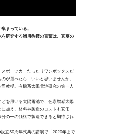
が集まっている。
池を研究する瀬川教授の言葉は、真夏の
。スポーツカーだったりワンボックスだ
ものが選べたら、いいと思いませんか」
浩司教授。有機系太陽電池研究の第一人
などを用いる太陽電池で、色素増感太陽
とに加え、材料や製造のコストも安価
数分の一の価格で製造できると期待され
設立50周年式典の講演で「2020年まで