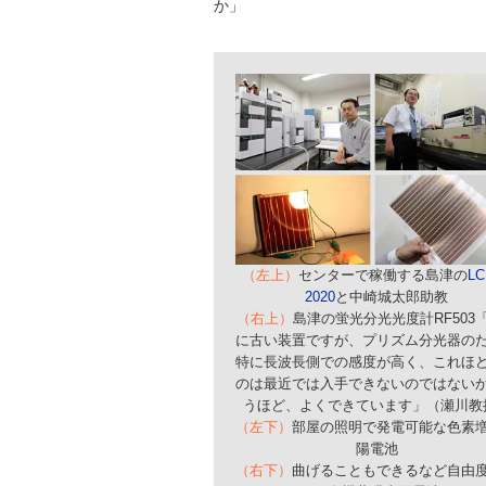
か」
（左上）
センターで稼働する島津の
LC
2020
と中崎城太郎助教
（右上）
島津の蛍光分光光度計RF503
に古い装置ですが、プリズム分光器の
特に長波長側での感度が高く、これほ
のは最近では入手できないのではない
うほど、よくできています」（瀬川教
（左下）
部屋の照明で発電可能な色素
陽電池
（右下）
曲げることもできるなど自由