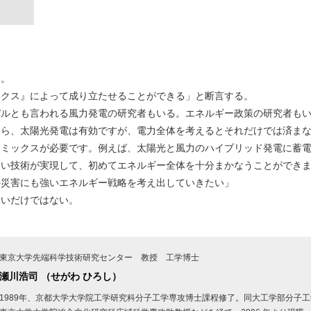
い。
ックス』によって成り立たせることができる」と断言する。
バルとも言われる風力発電の研究者もいる。エネルギー政策の研究者も
ら、太陽光発電は有効ですが、電力全体を考えるとそれだけでは済まな
トミックスが必要です。例えば、太陽光と風力のハイブリッド発電に蓄
しい技術が実現して、初めてエネルギー全体を十分まかなうことができ
の災害にも強いエネルギー戦略を考え出していきたい」
せいだけではない。
東京大学先端科学技術研究センター 教授 工学博士
瀬川浩司 （せがわ ひろし）
1989年、京都大学大学院工学研究科分子工学専攻博士課程修了。同大工学部分子工学