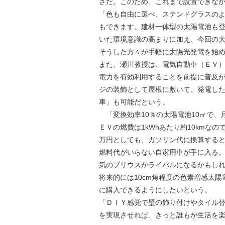
さだ。このため、これまで設置できな
「色も自由に選べ、ステンドグラスの
もできます。建材一体型の太陽電池も
いた環境意識の高まりに加え、今回の
そうした方々が手軽に太陽光発電を始
また、瀬川教授は、電気自動車（ＥＶ
電力を有効利用することを前提に普及
ジの装飾として屋根に敷いて、発電し
車」も可能だという。
「変換効率10％の太陽電池10㎡で、月
ＥＶの燃費は1kWhあたり約10kmなの
万円としても、ガソリン代に換算すると
燃料代がいらない自家用車が手に入る
気のプリウスがライバルになるかもし
将来的には10cm角程度の色素増感太
に購入できるようにしたいという。
「ＤＩＹ感覚で壁の飾り付けやタイル替
を実現させれば、きっと誰もが生活を