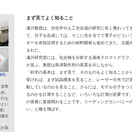
まず見てよく知ること
瀬川教授は、光化学や人工光合成の研究に長く携わって
て、分子を合成しては、そこに光を当てて電子がどうい
ギーを有効活用するための材料開発も進めてきた。太陽
まれた。
瀬川研究室には、化合物を分析する液体クロマトグラフ
が並ぶ。教授は島津製作所の装置を示しながら、
「科学の基本は、まず見て、そのものをよく知ることか
MS-
挙げれば、まず結晶構造を見ること、レーザー分光で計
「非常
動しているのかを見ること。さらには、モデル分子をつ
ため、
るのかを計測することなど、いろいろな計測が必要です
どのも
の発展に直接関わることです。リーディングカンパニー
かとい
い」と檄を飛ばす。
授）
増感太
度が高