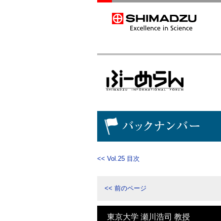
<< Vol.25 目次
<< 前のページ
東京大学 瀬川浩司 教授