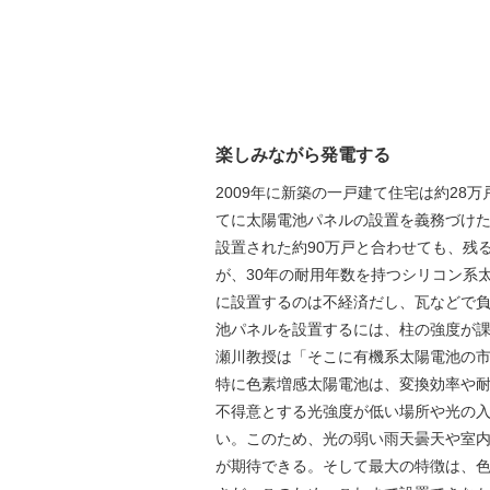
楽しみながら発電する
2009年に新築の一戸建て住宅は約2
てに太陽電池パネルの設置を義務づけたと
設置された約90万戸と合わせても、残
が、30年の耐用年数を持つシリコン系
に設置するのは不経済だし、瓦などで
池パネルを設置するには、柱の強度が
瀬川教授は「そこに有機系太陽電池の
特に色素増感太陽電池は、変換効率や
不得意とする光強度が低い場所や光の
い。このため、光の弱い雨天曇天や室
が期待できる。そして最大の特徴は、