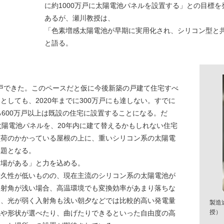
に約1000万戸に太陽電池パネルを設置する」との目標
あるが、瀬川教授は、
「色素増感太陽電池が早期に実用化され、シリコン型と
と語る。
8万戸できた。このペースだと仮に今後新築の戸建て住宅すべ
しても、2020年までに300万戸にも達しない。すでに
る600万戸以上は既設の住宅に設置することになる。だ
太陽電池パネルを、20年内に建て替えるかもしれない住宅
負荷のかかっている屋根の上に、重いシリコン系の太陽電
課題となる。
市場がある」と力を込める。
耐久性が低いものの、現在主流のシリコン系の太陽電池が
入射角が浅い場合、高温環境でも変換効率があまり落ちな
内、光が弱く入射角も浅い朝夕などでは比較的高い発電量
製造
授）
色や形状が選べたり、曲げたりできるといった自由度の高