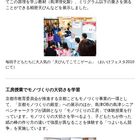
てこの原理を学ぶ教材（島津理化製）、ミリグラム以下の重さを測る
ことができる精密天びんなどを展示しました。
毎回子どもたちに大人気の「天びんてこてこゲーム」（おいけフェスタ2010
にて）
工房授業でモノづくりの大切さを学習
京都市教育委員会が推進する京都こどもモノづくり事業の一環とし
て、「京都モノづくりの殿堂」への展示のほか、島津OBの島津シニア
ベンチャークラブが講師となり「モノづくりの工房」で体験授業を行
っています。モノづくりの大切さを学べるよう、子どもたちが作った
紙の棒の作り方の違いで強度が異なることを体験する「つよいもん競
争」を実施しています。