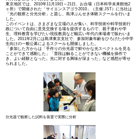
東京地区では、2010年11月19日～21日、お台場（日本科学未来館他2
ヶ所）で開催された「サイエンスアゴラ2010」（主催:JST）に当社は
「光の観察と分光分析」と題し、島津ぶんせき体験スクールを行いま
した。
このイベントは、さまざまな立場の人が集い、科学技術や科学技術行
政について自由に意見交換する場を提供するもので、親子連れや学
生、理科教育を学びたい現役教員など幅広い年代の来場者で賑わいま
した。2011年2月には島津東京支社で、参加対象年齢をひろげた小中学
生向けの一般公募によるスクールも開催しました。
「参加した方からは「手作りの分光器で鮮やかな光スペクトルを見る
ことができて感動した」「普段は触ることができない機械を操作で
き、よい経験となった。光に対する興味が深まった」など感想が寄せ
られました。
分光器で観察した試料を装置で実際に分析