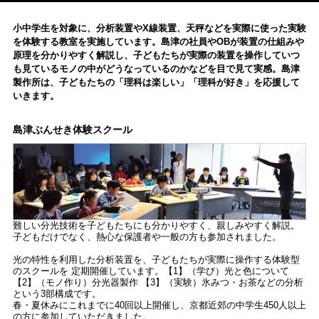
小中学生を対象に、分析装置やX線装置、天秤などを実際に使った実験
を体験する教室を実施しています。島津の社員やOBが装置の仕組みや
原理を分かりやすく解説し、子どもたちが実際の装置を操作していつ
も見ているモノの中がどうなっているのかなどを目で見て実感。島津
製作所は、子どもたちの「理科は楽しい」「理科が好き」を応援して
いきます。
島津ぶんせき体験スクール
難しい分光技術を子どもたちにも分かりやすく、親しみやすく解説。
子どもだけでなく、熱心な保護者や一般の方も参加されました。
光の特性を利用した分析装置を、子どもたちが実際に操作する体験型
のスクールを 定期開催しています。【1】（学び）光と色について
【2】（モノ作り）分光器製作 【3】（実験）氷みつ・お茶などの分析
という3部構成です。
春・夏休みにこれまでに40回以上開催し、京都近郊の中学生450人以上
の方に参加していただきました。