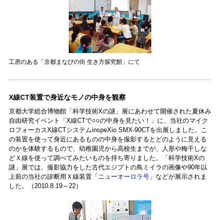
工房のある「京都まなびの街 生き方探究館」にて
X線CT装置で身近なモノの中身を観察
京都大学総合博物館「科学技術Xの謎」展にあわせて開催された夏休み
自由研究イベント「X線CTで○○の中身を見たい！」に、当社のマイク
ロフォーカスX線CTシステムinspeXio SMX-90CTを出展しました。こ
の装置を使って身近にあるものの中身を撮影するとどのように見える
のかを体験するもので、幼稚園児から高校生までが、人形や梅干しな
どＸ線を使って調べてみたいものを持ち寄りました。「科学技術Xの
謎」展では、撮影協力をした古代エジプトの鳥ミイラの画像や90年以
上前の当社の診断用Ｘ線装置「
ニューオーロラ号
」などが展示されま
した。（2010.8.19～22）