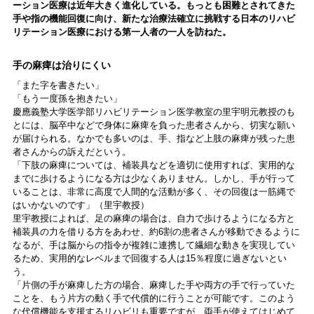
ーション医療は近年大きく進化している。もっとも困難とされてきた
手や指の機能回復に向け、新たな治療法確立に挑戦する日本のリハビ
リテーション医療における第一人者の一人を訪ねた。
手の麻痺は治りにくい
「また字を書きたい」
「もう一度孫を抱きたい」
慶應義塾大学医学部リハビリテーション医学教室の里宇明元教授のも
とには、脳卒中などで身体に麻痺を負った患者さんから、切実な願い
が届けられる。なかでも多いのは、手、指など上肢の麻痺が残った患
者さんからの訴えだという。
「下肢の麻痺については、補装具などを適切に使用すれば、実用的な
までに歩けるようになる方は少なくありません。しかし、手が行って
いることは、非常に高度で人間的な活動が多く、その回復は一筋縄で
はいかないのです」（里宇教授）
里宇教授によれば、足の麻痺の場合は、自力で歩けるようになる方と
補装具の力を借りる方をあわせ、約6割の患者さんが移動できるように
なるが、手は脳からの指令が複雑に連携して繊細な動きを実現してい
るため、実用的なレベルまで回復する人は15％程度に過ぎないとい
う。
「片側の手が麻痺した方の場合、麻痺した手や両方の手で行っていた
ことを、もう片方の動く手で代償的に行うことが可能です。このよう
な代償機能を支援するリハビリも重要ですが、両手が使えてはじめて