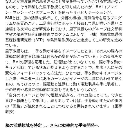
なんとか重度麻痺の患者さんにも希望を持っていただける方法がない
ものか、そう渇望した里宇教授らが取り組んだのが、BMI（ブレイ
ン・マシン・インタフェース）を使ったリハビリテーションだ。
BMIとは、脳の活動を解析して、外部の機械に電気信号を送るプログ
ラムや装置のこと。二足歩行型ロボットと接続して思い描いた通りに
操縦する技術などが研究されており、里宇教授らのグループは文部科
学省の脳科学研究戦略推進プログラムにおいて、（株）国際電気通信
基礎技術研究所（ATR）や島津製作所などと連携してこの研究を進め
ている。
里宇教授らは、「手を動かす姿をイメージしたとき、その人の脳内の
運動に関連する領域には何らかの変化が起こっている」との仮説を立
て、BMIの原理を応用した。筋活動が出ていなくても、脳が手を動か
そうと活動している状況が見えるようにすることで、患者さんにその
変化をフィードバックする方法だ。ひとつは、手を動かすイメージを
した際、モニター上にあるカーソルがイメージの上達に合わせて動く
もの。もうひとつは、脳活動と連動して動く電動装具を手に装着し、
手の筋肉や感覚に他動的に刺激を与えるというものだ。
「自分のイメージと1対1で運動が起きる。それは脳にとって、できた
喜び＝報酬として作用し、繰り返していけば、手を動かすための脳内
の『回路』が強化されることにつながると期待されています」（里宇
教授）
脳の活動領域を特定し、さらに効率的な手法開発へ