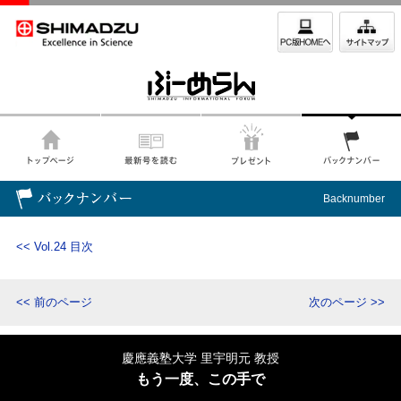
Backnumber
<< Vol.24 目次
<< 前のページ
次のページ >>
慶應義塾大学 里宇明元 教授
もう一度、この手で