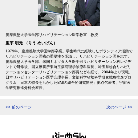
慶應義塾大学医学部リハビリテーション医学教室 教授
里宇 明元 （りう めいげん）
1979年、慶應義塾大学医学部卒業。学生時代に経験したボランティア活動で
リハビリテーション医療の重要性を認識し、リハビリテーション医を志す。
慶應義塾大学医学部、米国ミネソタ大学医学部リハビリテーション科レジデ
ントで研修後、国立療養所東埼玉病院理学診療科医長、埼玉県総合リハビリ
テーションセンターリハビリテーション部長などを経て、2004年より現職。
日本リハビリテーション医学会理事長、文部科学省脳科学研究戦略推進プロ
グラム「日本の特長を活かしたBMIの総合的研究開発」拠点代表者、宇宙医
学研究推進分科会座長。
<< 前のページ
次のページ >>