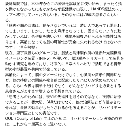
慶應病院では、2008年からこの療法を試験的に使い始め、まったく指
を動かせなかったにもかかわらず筋活動が出現し、HANDS療法のステ
ップへ移行していった方もいる。そのなかには79歳の患者さんもい
る。
「筋肉や脳の回路は、動かさないでいれば、若い人であっても退化し
てしまいます。しかし、たとえ麻痺となっても、固まらないように動
かしていれば、合併症を防いだり、機能を回復させられる可能性はあ
ります。高齢になっても脳の可塑性が完全に失われるわけではないの
です」（里宇教授）
現在、里宇教授らのグループは、脳波と島津製作所の近赤外光脳機能
イメージング装置（fNIRS）を用いて、脳活動をトリガーとして装具を
動かす研究を進めており、将来的に日常のリハビリで活用できる携帯
型の小型装置を共同で開発している。
高齢化によって、脳のダメージだけでなく、心臓病や変形性関節症な
ど、他の持病との関係を複合的に配慮したリハビリが求められてい
る。さらに今後は脳卒中だけでなく、がんなどリハビリを必要とする
患者さんがますます増えると予想されている。
「患者さんのためには、技術の先進性を競うのではなく、実際に治療
できることが一番大切。BMIだけでなく、他の治療法とどう組み合わ
せれば、最良の効果がもたらされるかを考えることが、リハビリテー
ション専門医としての責任です」
QOL（Quality of Life）向上のために、リハビリテーション医療の存在
は、これから一層高まるに違いない。