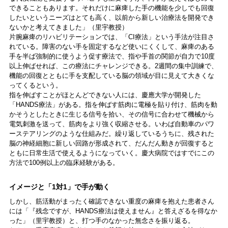
できることもあります。それだけに麻痺した手の機能を少しでも回復
したいというニーズはとても高く、以前から新しい治療法を開発でき
ないかと考えてきました」（里宇教授）
片腕麻痺のリハビリテーションでは、「CI療法」という手法が注目さ
れている。障害のない手を固定するなど使いにくくして、麻痺のある
手を半ば強制的に使うよう促す療法で、指や手首の関節が自力で10度
以上伸ばせれば、この療法にチャレンジできる。2週間の集中訓練で、
機能の回復とともに手を支配している脳の領域が目に見えて大きくな
ってくるという。
指を伸ばすことがほとんどできない人には、慶應大学が開発した
「HANDS療法」がある。指を伸ばす筋肉に電極を貼り付け、筋肉を動
かそうとしたときに生じる信号を拾い、その信号に合わせて機械から
電気刺激を送って、筋肉をより強く収縮させる。いわば自動車のパワ
ーステアリングのような仕組みだ。繰り返しているうちに、残された
脳の神経細胞に新しい回路が形成されて、だんだん動きが回復すると
ともに日常生活で使えるようになっていく。慶大病院ではすでにこの
方法で100例以上の臨床経験がある。
イメージと「1対1」で手が動く
しかし、筋活動がまったく確認できない重度の麻痺を抱えた患者さん
には「『残念ですが、HANDS療法は使えません』と答えざるを得なか
った」（里宇教授）と、打つ手のなかった無念さを振り返る。