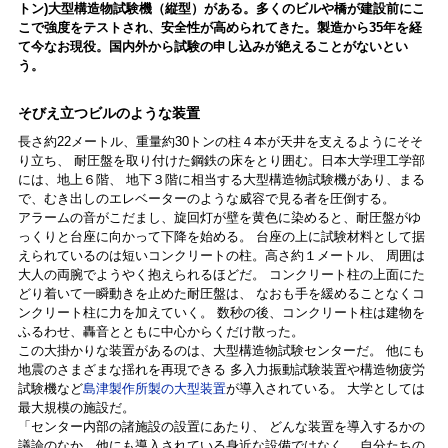
トン)大型構造物試験機（縦型）がある。多くのビルや橋が建設前にこ
こで強度をテストされ、安全性が高められてきた。製造から35年を経
て今なお現役。国内外から試験の申し込みが絶えることがないとい
う。
そびえ立つビルのような装置
長さ約22メートル、重量約30トンの柱４本が天井を支えるようにそそ
り立ち、 耐圧盤を取り付けた鋼鉄の床をとり囲む。日本大学理工学部
には、地上６階、 地下３階に相当する大型構造物試験機があり、まる
で、むき出しのエレベーターのような威容で見る者を圧倒する。
アラームの音がこだまし、旋回灯が壁を黄色に染めると、耐圧盤がゆ
っくりと台座に向かって下降を始める。 台座の上に試験材料として据
えられているのは短いコンクリートの柱。高さ約１メートル、 周囲は
大人の両腕でようやく抱えられるほどだ。 コンクリート柱の上面にた
どり着いて一瞬動きを止めた耐圧盤は、 なおも手を緩めることなくコ
ンクリート柱に力を加えていく。 数秒の後、コンクリート柱は建物を
ふるわせ、轟音とともに中心からくだけ散った。
この大掛かりな装置があるのは、大型構造物試験センターだ。 他にも
地震のさまざまな揺れを再現できる 多入力振動試験装置や構造物疲労
試験機など
島津製作所製の大型装置
が導入されている。 大学としては
最大規模の施設だ。
「センター内部の諸施設の設置にあたり、 どんな装置を導入するかの
議論のなか、他にも導入されている身近な設備ではなく、 自分たちの