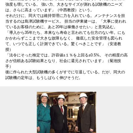
強度も増している。 強い力、大きなサイズが測れる試験機のニーズ
は、さらに高まっています」（中西教授）という。
それだけに、同大では維持管理に力を入れている。メンテナンスを担
当するのは島津試験機サービス。 担当の伊東健一は、「大事に使われ
ているお客様のために、あと20年は稼働させたい」と意気込む。
「導入から35年たち、本来なら寿命と言われても仕方のない年。にも
かかわらずここまで大きな故障もなく、 徹底した安全管理も図られ
て、いつでも正しく計測できている。驚くべきことです」（安達教
授）
「法令にそった検定では、許容値±１％を上回る±0.5%。 その精度の高
さが信頼ある試験結果となり、社会に還元されています」（菊池技
手）
後に作られた大型試験機の多くがすでに引退している。だが、同大の
試験機の定年は、もうしばらく伸びそうだ。