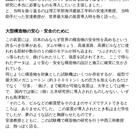
研究に本当に必要なものを導入したいと主張しました」
と、当時を振り返るのは理工学部海洋建築工学科の安達洋教授。 当時
助手だった安達教授が、世界最大級の装置導入時を熱く語った。
大型構造物の安心・安全のために
この装置には、日本のみならず世界の構造物の安全性を高めるという
誇るべき仕事がある。 ダムや橋りょう、高速道路、高層ビルなどに使
われる部材や数分の１の縮小モデルが持ち込まれ、 つぶされたり、引
っ張られたり、曲げられたりして、強度を試されてきた。 ここで得ら
れたデータは、より安心・安全な構造物の設計と施工に確実に生かさ
れている。
同じように構造物を対象とした試験機はいくつか存在するが、 縦型で
最大30メガニュートン（約３０００トン）もの圧力を加えられるだけ
でなく 「引張」「曲げ」まで載荷が可能な装置は、大学としては唯一
で、 国内では後に（独）土木研究所に導入されたものしかない。いず
れも島津製だ。
「そのころ、ビルなどの耐震壁をそのままのサイズでテストできると
ころは、ありませんでした。 この装置が導入されたとき私はまだ学生
でしたが、夢のような話だと胸躍らせたものです」
安達教授とともに、この試験機で構造物の研究を行う中西三和教授
は、熱っぽく語る。