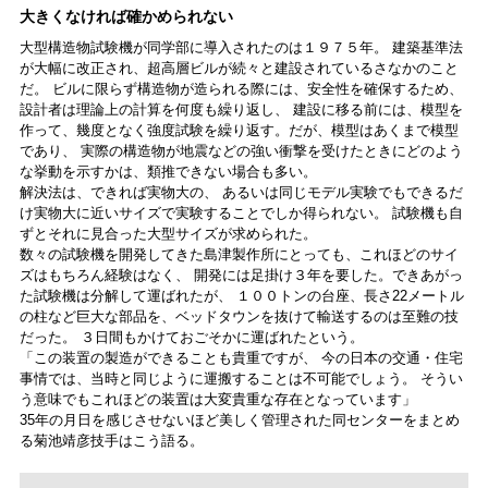
大きくなければ確かめられない
大型構造物試験機が同学部に導入されたのは１９７５年。 建築基準法
が大幅に改正され、超高層ビルが続々と建設されているさなかのこと
だ。 ビルに限らず構造物が造られる際には、安全性を確保するため、
設計者は理論上の計算を何度も繰り返し、 建設に移る前には、模型を
作って、幾度となく強度試験を繰り返す。だが、模型はあくまで模型
であり、 実際の構造物が地震などの強い衝撃を受けたときにどのよう
な挙動を示すかは、類推できない場合も多い。
解決法は、できれば実物大の、 あるいは同じモデル実験でもできるだ
け実物大に近いサイズで実験することでしか得られない。 試験機も自
ずとそれに見合った大型サイズが求められた。
数々の試験機を開発してきた島津製作所にとっても、これほどのサイ
ズはもちろん経験はなく、 開発には足掛け３年を要した。できあがっ
た試験機は分解して運ばれたが、 １００トンの台座、長さ22メートル
の柱など巨大な部品を、ベッドタウンを抜けて輸送するのは至難の技
だった。 ３日間もかけておごそかに運ばれたという。
「この装置の製造ができることも貴重ですが、 今の日本の交通・住宅
事情では、当時と同じように運搬することは不可能でしょう。 そうい
う意味でもこれほどの装置は大変貴重な存在となっています」
35年の月日を感じさせないほど美しく管理された同センターをまとめ
る菊池靖彦技手はこう語る。