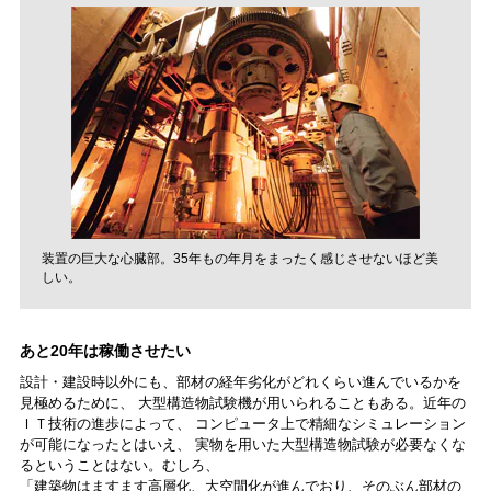
装置の巨大な心臓部。35年もの年月をまったく感じさせないほど美
しい。
あと20年は稼働させたい
設計・建設時以外にも、部材の経年劣化がどれくらい進んでいるかを
見極めるために、 大型構造物試験機が用いられることもある。近年の
ＩＴ技術の進歩によって、 コンピュータ上で精細なシミュレーション
が可能になったとはいえ、 実物を用いた大型構造物試験が必要なくな
るということはない。むしろ、
「建築物はますます高層化、大空間化が進んでおり、そのぶん部材の